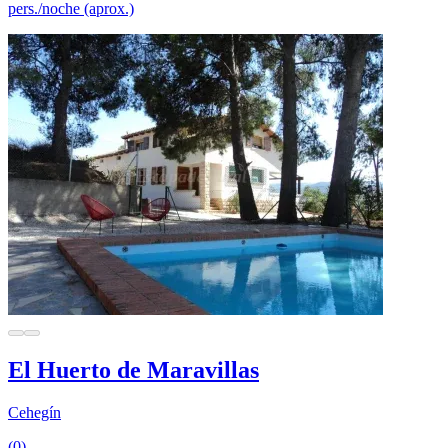
pers./noche (aprox.)
El Huerto de Maravillas
Cehegín
(0)