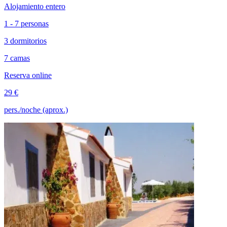
Alojamiento entero
1 - 7 personas
3 dormitorios
7 camas
Reserva online
29 €
pers./noche (aprox.)