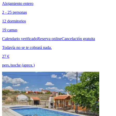
Alojamiento entero
2 - 25 personas
12 dormitorios
19 camas
Calendario verificado
Reserva online
Cancelación gratuita
Todavía no se te cobrará nada.
27 €
pers./noche (aprox.)