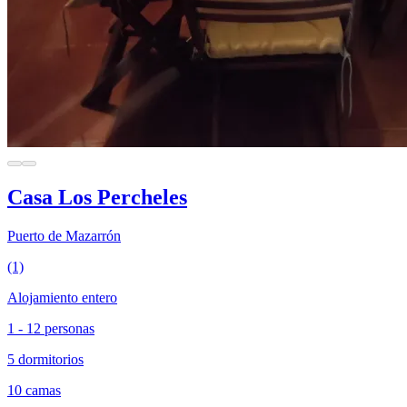
Casa Los Percheles
Puerto de Mazarrón
(1)
Alojamiento entero
1 - 12 personas
5 dormitorios
10 camas