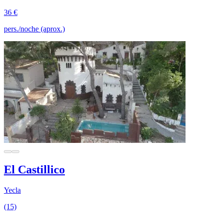
36 €
pers./noche (aprox.)
El Castillico
Yecla
(15)