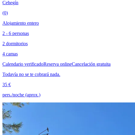
Cehegín
(0)
Alojamiento entero
2 - 6 personas
2 dormitorios
4 camas
Calendario verificado
Reserva online
Cancelación gratuita
Todavía no se te cobrará nada.
35 €
pers./noche (aprox.)