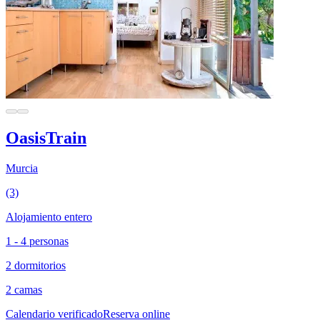
OasisTrain
Murcia
(3)
Alojamiento entero
1 - 4 personas
2 dormitorios
2 camas
Calendario verificado
Reserva online