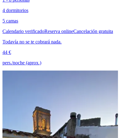
4 dormitorios
5 camas
Calendario verificado
Reserva online
Cancelación gratuita
Todavía no se te cobrará nada.
44 €
pers./noche (aprox.)