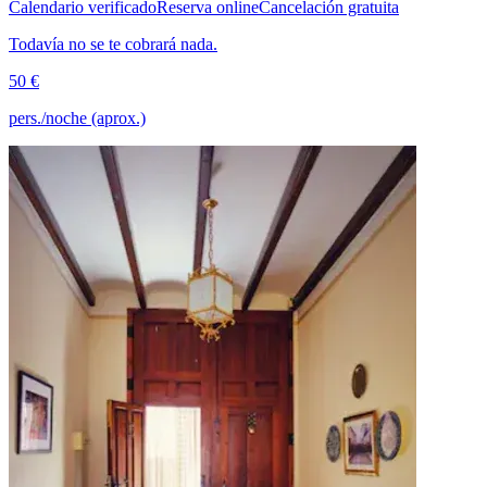
Calendario verificado
Reserva online
Cancelación gratuita
Todavía no se te cobrará nada.
50 €
pers./noche (aprox.)