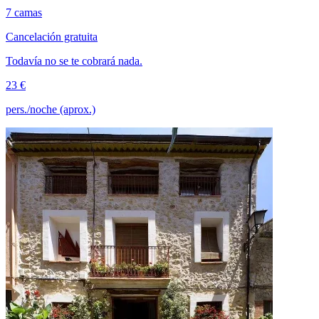
7 camas
Cancelación gratuita
Todavía no se te cobrará nada.
23 €
pers./noche (aprox.)