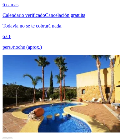
6 camas
Calendario verificado
Cancelación gratuita
Todavía no se te cobrará nada.
63 €
pers./noche (aprox.)