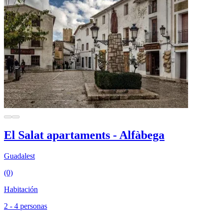
El Salat apartaments - Alfàbega
Guadalest
(0)
Habitación
2 - 4 personas