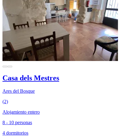
Casa dels Mestres
Ares del Bosque
(2)
Alojamiento entero
8 - 10 personas
4 dormitorios