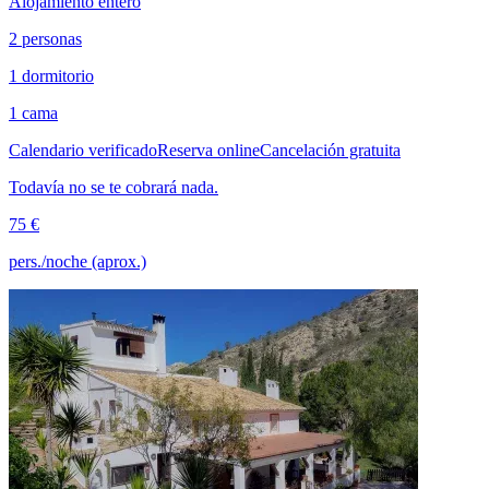
Alojamiento entero
2 personas
1 dormitorio
1 cama
Calendario verificado
Reserva online
Cancelación gratuita
Todavía no se te cobrará nada.
75 €
pers./noche (aprox.)