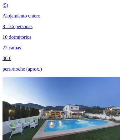
(5)
Alojamiento entero
8 - 36 personas
10 dormitorios
27 camas
36 €
pers./noche (aprox.)