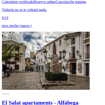
Calendario verificado
Reserva online
Cancelación gratuita
Todavía no se te cobrará nada.
63 €
pers./noche (aprox.)
El Salat apartaments - Alfàbega