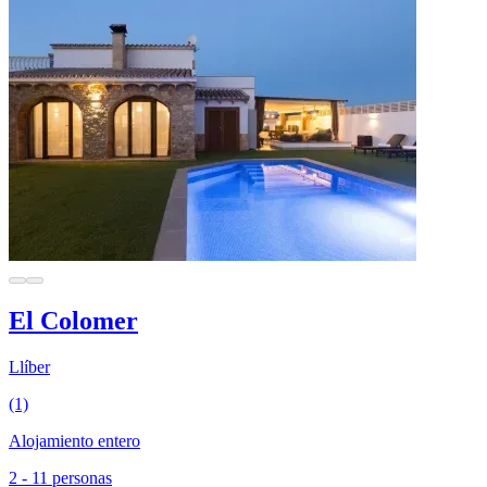
El Colomer
Llíber
(1)
Alojamiento entero
2 - 11 personas