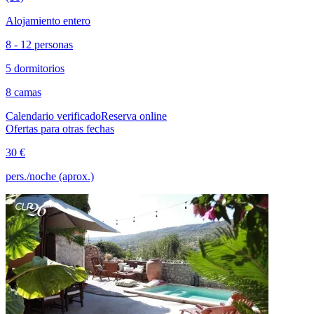
Alojamiento entero
8 - 12 personas
5 dormitorios
8 camas
Calendario verificado
Reserva online
Ofertas para otras fechas
30 €
pers./noche (aprox.)