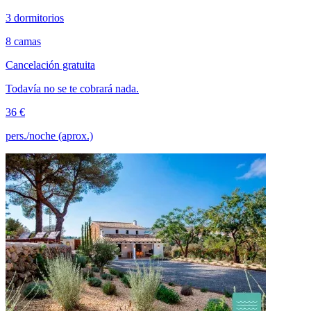
3 dormitorios
8 camas
Cancelación gratuita
Todavía no se te cobrará nada.
36 €
pers./noche (aprox.)