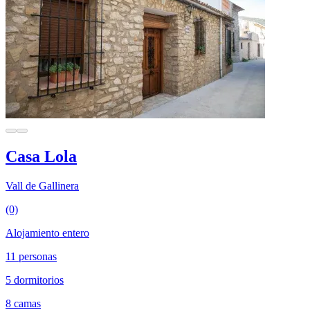
Casa Lola
Vall de Gallinera
(0)
Alojamiento entero
11 personas
5 dormitorios
8 camas