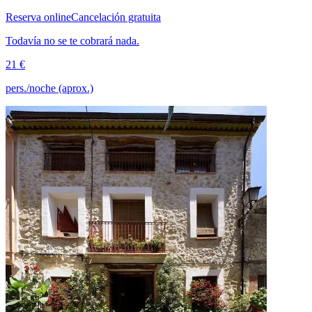
Reserva online
Cancelación gratuita
Todavía no se te cobrará nada.
21 €
pers./noche (aprox.)