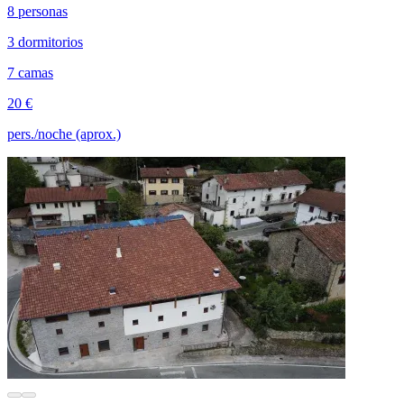
8 personas
3 dormitorios
7 camas
20 €
pers./noche (aprox.)