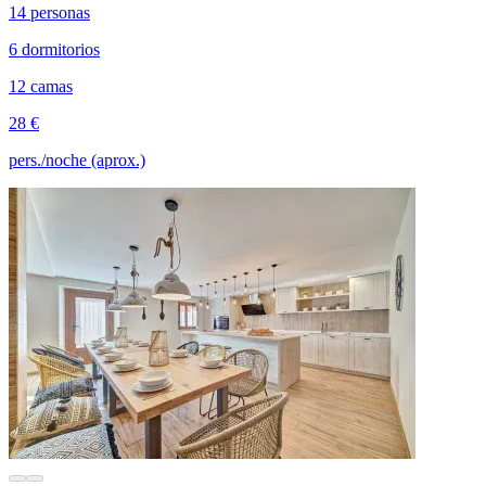
14 personas
6 dormitorios
12 camas
28 €
pers./noche (aprox.)