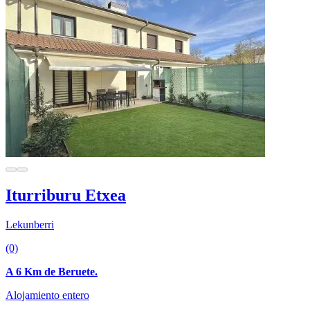
Iturriburu Etxea
Lekunberri
(0)
A 6 Km de Beruete.
Alojamiento entero