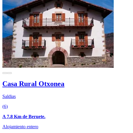
Casa Rural Otxonea
Saldias
(6)
A 7.8 Km de Beruete.
Alojamiento entero