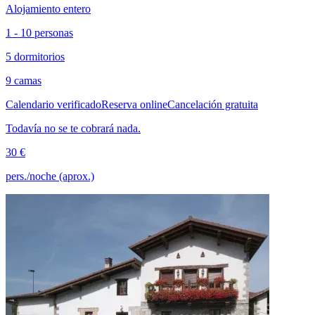
Alojamiento entero
1 - 10 personas
5 dormitorios
9 camas
Calendario verificado
Reserva online
Cancelación gratuita
Todavía no se te cobrará nada.
30 €
pers./noche (aprox.)