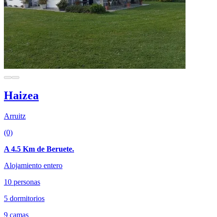
Haizea
Arruitz
(0)
A 4.5 Km de Beruete.
Alojamiento entero
10 personas
5 dormitorios
9 camas