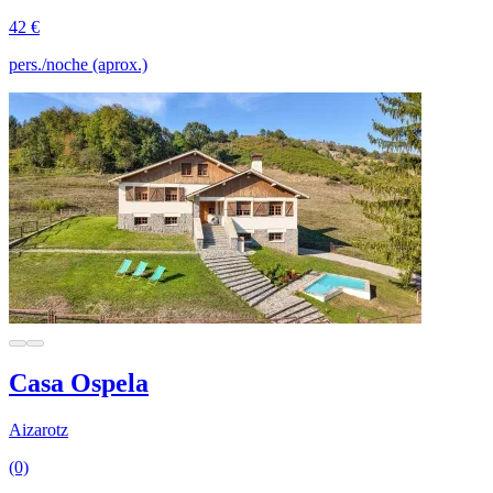
42 €
pers./noche (aprox.)
Casa Ospela
Aizarotz
(0)