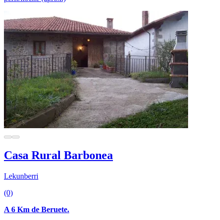
Casa Rural Barbonea
Lekunberri
(0)
A 6 Km de Beruete.