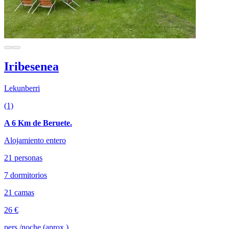
Iribesenea
Lekunberri
(1)
A 6 Km de Beruete.
Alojamiento entero
21 personas
7 dormitorios
21 camas
26 €
pers./noche (aprox.)