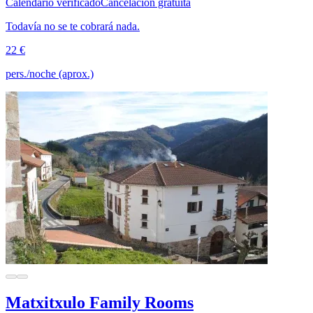
Calendario verificado
Cancelación gratuita
Todavía no se te cobrará nada.
22 €
pers./noche (aprox.)
Matxitxulo Family Rooms