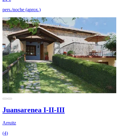
pers./noche (aprox.)
Juansarenea I-II-III
Arruitz
(4)