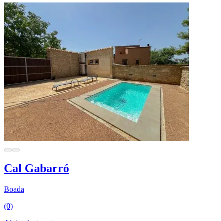
Cal Gabarró
Boada
(0)