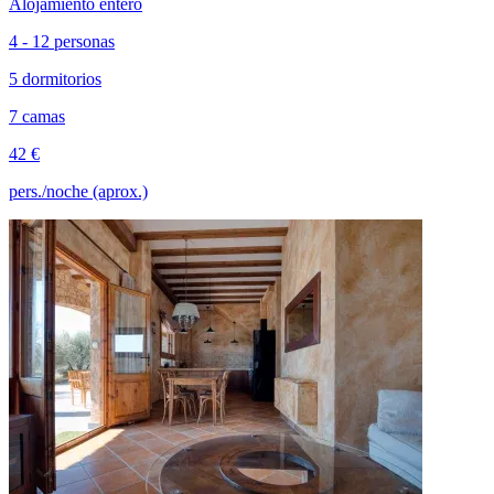
Alojamiento entero
4 - 12 personas
5 dormitorios
7 camas
42 €
pers./noche (aprox.)