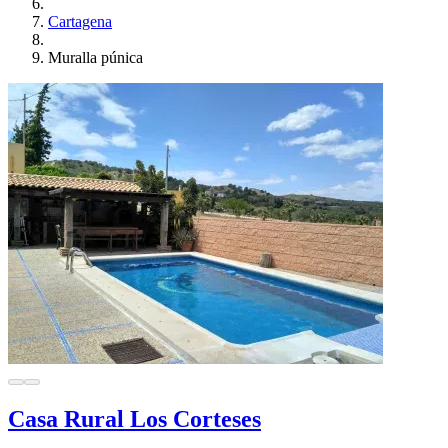
Cartagena
Muralla púnica
Casa Rural Los Corteses