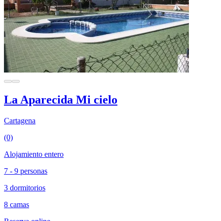
La Aparecida Mi cielo
Cartagena
(0)
Alojamiento entero
7 - 9 personas
3 dormitorios
8 camas