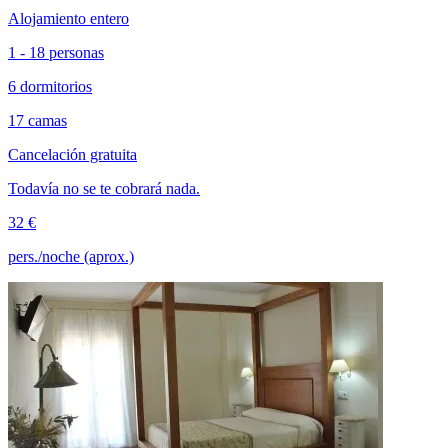
Alojamiento entero
1 - 18 personas
6 dormitorios
17 camas
Cancelación gratuita
Todavía no se te cobrará nada.
32 €
pers./noche (aprox.)