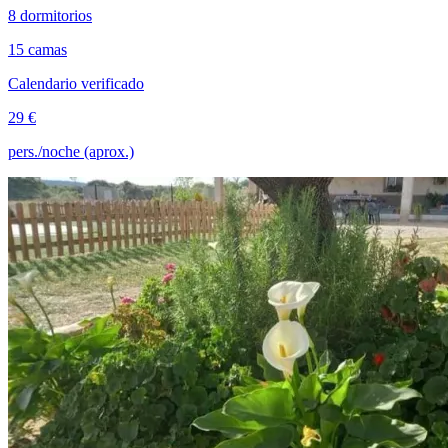
8 dormitorios
15 camas
Calendario verificado
29 €
pers./noche (aprox.)