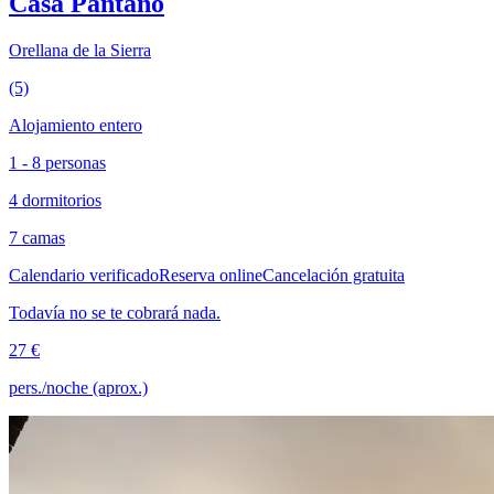
Casa Pantano
Orellana de la Sierra
(5)
Alojamiento entero
1 - 8 personas
4 dormitorios
7 camas
Calendario verificado
Reserva online
Cancelación gratuita
Todavía no se te cobrará nada.
27 €
pers./noche (aprox.)