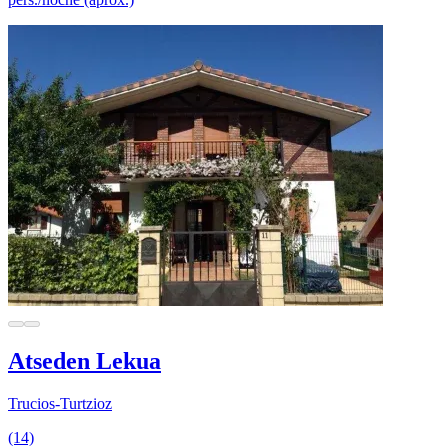
Atseden Lekua
Trucios-Turtzioz
(14)