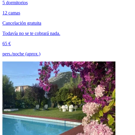
5 dormitorios
12 camas
Cancelación gratuita
Todavía no se te cobrará nada.
65 €
pers./noche (aprox.)