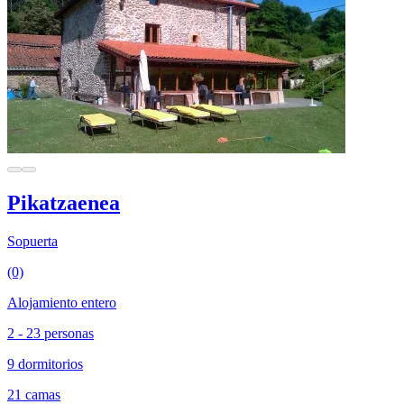
Pikatzaenea
Sopuerta
(0)
Alojamiento entero
2 - 23 personas
9 dormitorios
21 camas