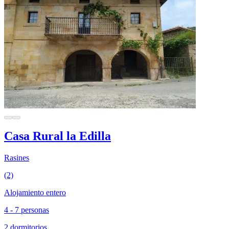
Casa Rural la Edilla
Rasines
(2)
Alojamiento entero
4 - 7 personas
2 dormitorios