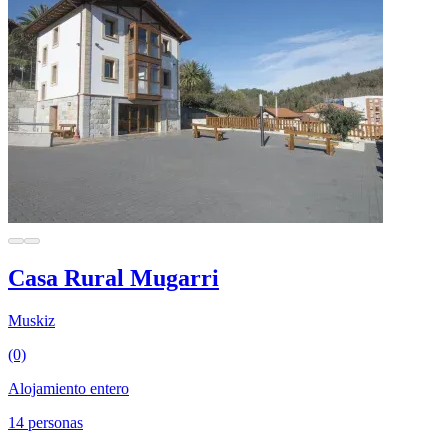
Casa Rural Mugarri
Muskiz
(0)
Alojamiento entero
14 personas