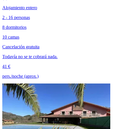
Alojamiento entero
2 - 16 personas
8 dormitorios
10 camas
Cancelación gratuita
Todavía no se te cobrará nada.
41 €
pers./noche (aprox.)