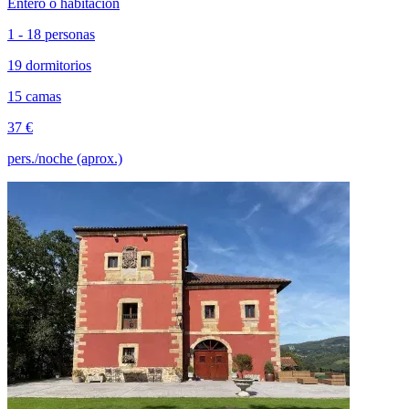
Entero o habitación
1 - 18 personas
19 dormitorios
15 camas
37 €
pers./noche (aprox.)