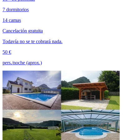
7 dormitorios
14 camas
Cancelación gratuita
Todavía no se te cobrará nada.
50 €
pers./noche (aprox.)