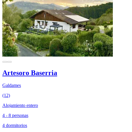
Artesoro Baserria
Galdames
(12)
Alojamiento entero
4 - 8 personas
4 dormitorios