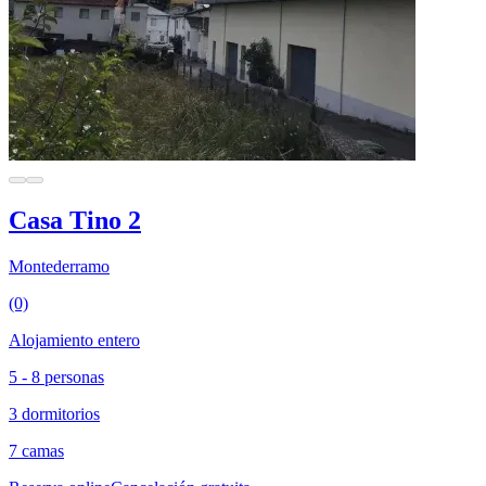
Casa Tino 2
Montederramo
(0)
Alojamiento entero
5 - 8 personas
3 dormitorios
7 camas