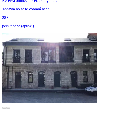
Reserva online
Cancelación gratuita
Todavía no se te cobrará nada.
28 €
pers./noche (aprox.)