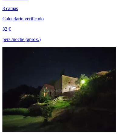
8 camas
Calendario verificado
32 €
pers./noche (aprox.)