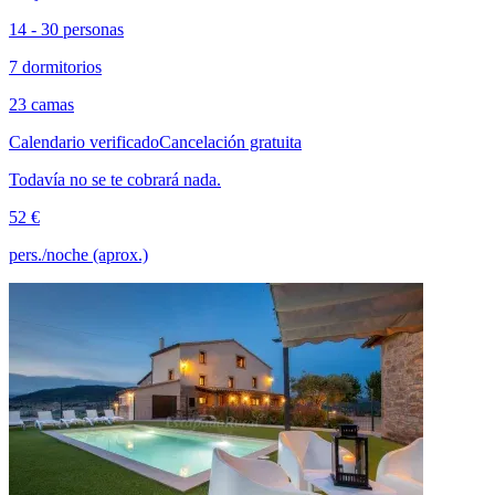
14 - 30 personas
7 dormitorios
23 camas
Calendario verificado
Cancelación gratuita
Todavía no se te cobrará nada.
52 €
pers./noche (aprox.)