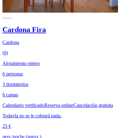
Cardona Fira
Cardona
(0)
Alojamiento entero
6 personas
3 dormitorios
6 camas
Calendario verificado
Reserva online
Cancelación gratuita
Todavía no se te cobrará nada.
25 €
pers./noche (aprox.)