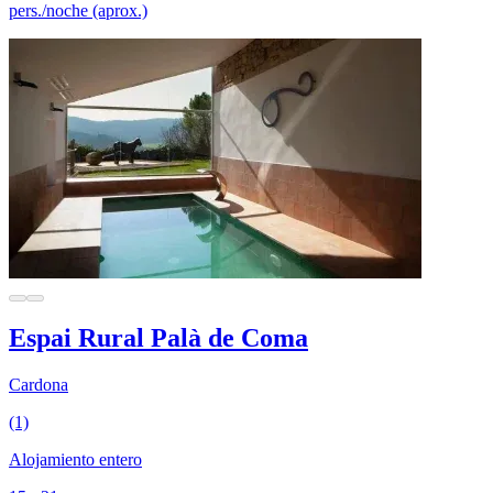
pers./noche (aprox.)
Espai Rural Palà de Coma
Cardona
(1)
Alojamiento entero