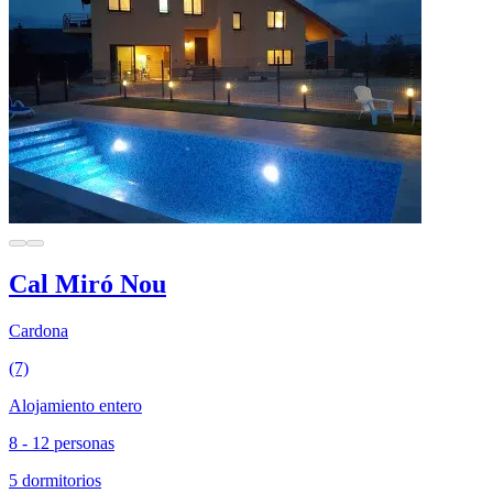
Cal Miró Nou
Cardona
(7)
Alojamiento entero
8 - 12 personas
5 dormitorios