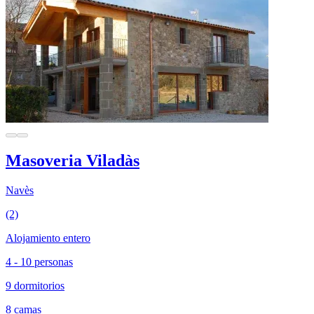
Masoveria Viladàs
Navès
(2)
Alojamiento entero
4 - 10 personas
9 dormitorios
8 camas