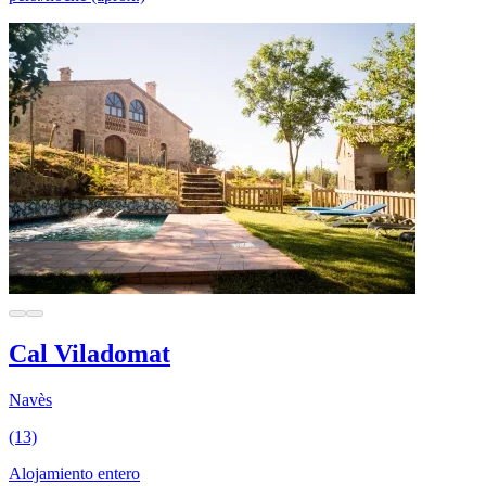
Cal Viladomat
Navès
(13)
Alojamiento entero