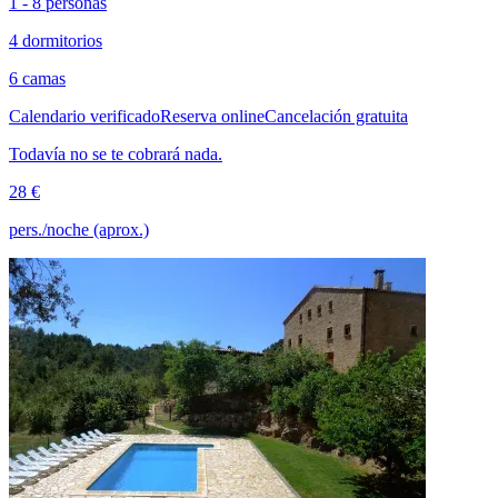
1 - 8 personas
4 dormitorios
6 camas
Calendario verificado
Reserva online
Cancelación gratuita
Todavía no se te cobrará nada.
28 €
pers./noche (aprox.)