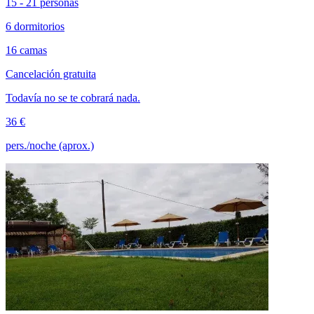
15 - 21 personas
6 dormitorios
16 camas
Cancelación gratuita
Todavía no se te cobrará nada.
36 €
pers./noche (aprox.)