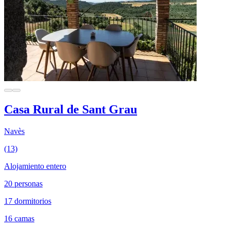
Casa Rural de Sant Grau
Navès
(13)
Alojamiento entero
20 personas
17 dormitorios
16 camas