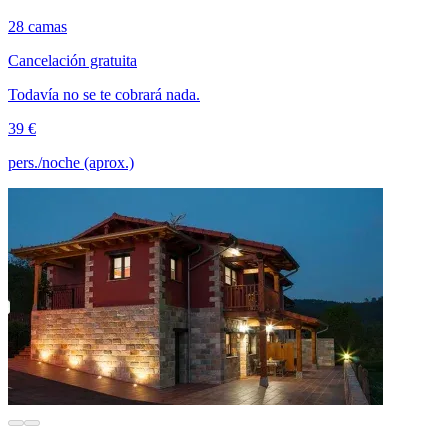
28 camas
Cancelación gratuita
Todavía no se te cobrará nada.
39 €
pers./noche (aprox.)