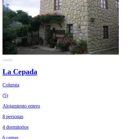
La Cepada
Colunga
(5)
Alojamiento entero
8 personas
4 dormitorios
6 camas