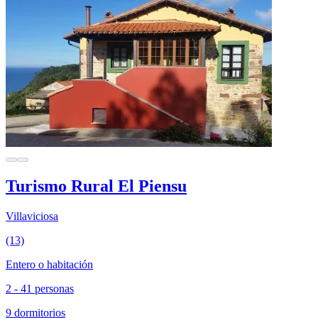
Turismo Rural El Piensu
Villaviciosa
(13)
Entero o habitación
2 - 41 personas
9 dormitorios