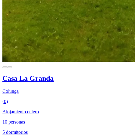
Casa La Granda
Colunga
(0)
Alojamiento entero
10 personas
5 dormitorios