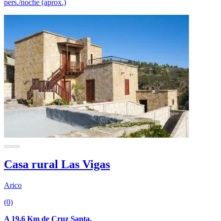
pers./noche (aprox.)
Casa rural Las Vigas
Arico
(0)
A 19.6 Km de Cruz Santa.