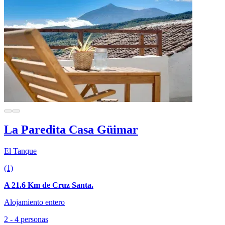
La Paredita Casa Güimar
El Tanque
(1)
A 21.6 Km de Cruz Santa.
Alojamiento entero
2 - 4 personas