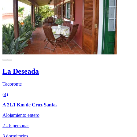
La Deseada
Tacoronte
(4)
A 21.1 Km de Cruz Santa.
Alojamiento entero
2 - 6 personas
3 dormitorios