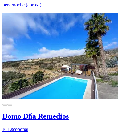
pers./noche (aprox.)
Domo Dña Remedios
El Escobonal