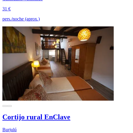
31 €
pers./noche (aprox.)
Cortijo rural EnClave
Burjulú