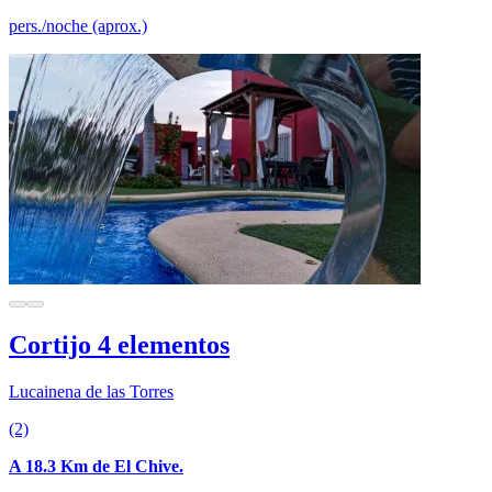
pers./noche (aprox.)
Cortijo 4 elementos
Lucainena de las Torres
(2)
A 18.3 Km de El Chive.