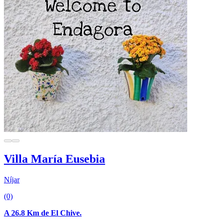
Villa María Eusebia
Níjar
(0)
A 26.8 Km de El Chive.