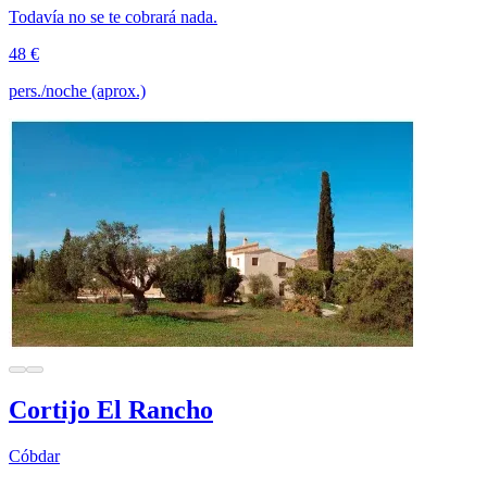
Todavía no se te cobrará nada.
48 €
pers./noche (aprox.)
Cortijo El Rancho
Cóbdar