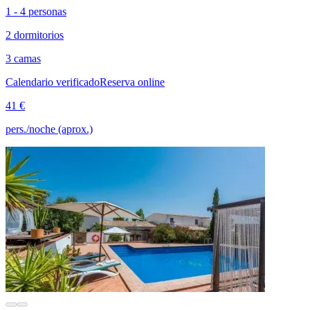
1 - 4 personas
2 dormitorios
3 camas
Calendario verificado
Reserva online
41 €
pers./noche (aprox.)