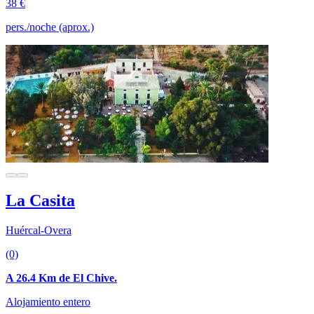
38 €
pers./noche (aprox.)
La Casita
Huércal-Overa
(0)
A 26.4 Km de El Chive.
Alojamiento entero