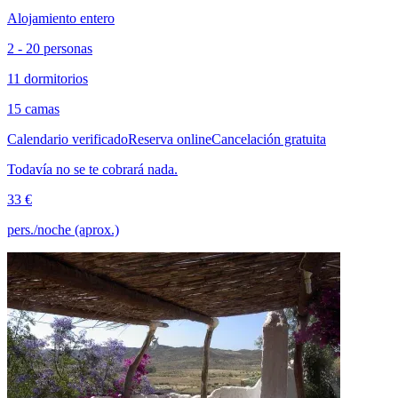
Alojamiento entero
2 - 20 personas
11 dormitorios
15 camas
Calendario verificado
Reserva online
Cancelación gratuita
Todavía no se te cobrará nada.
33 €
pers./noche (aprox.)