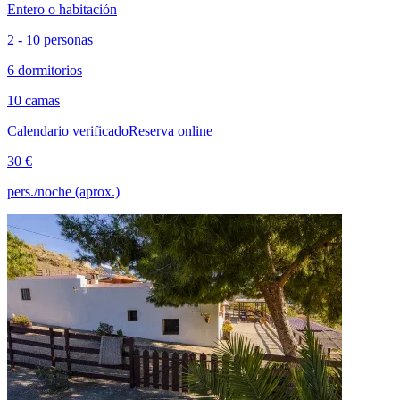
Entero o habitación
2 - 10 personas
6 dormitorios
10 camas
Calendario verificado
Reserva online
30 €
pers./noche (aprox.)