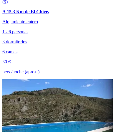
(9)
A 15.3 Km de El Chive.
Alojamiento entero
1 - 6 personas
3 dormitorios
6 camas
30 €
pers./noche (aprox.)