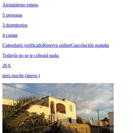
Alojamiento entero
5 personas
3 dormitorios
4 camas
Calendario verificado
Reserva online
Cancelación gratuita
Todavía no se te cobrará nada.
26 €
pers./noche (aprox.)