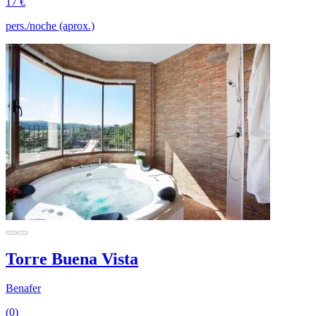
17 €
pers./noche (aprox.)
Torre Buena Vista
Benafer
(0)