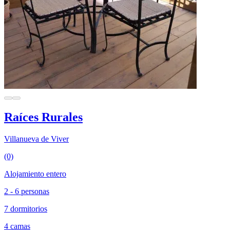
Raíces Rurales
Villanueva de Viver
(0)
Alojamiento entero
2 - 6 personas
7 dormitorios
4 camas