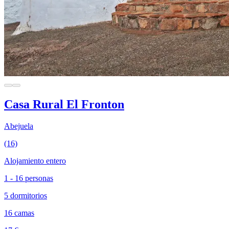
Casa Rural El Fronton
Abejuela
(16)
Alojamiento entero
1 - 16 personas
5 dormitorios
16 camas