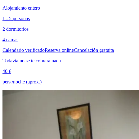
Alojamiento entero
1 - 5 personas
2 dormitorios
4 camas
Calendario verificado
Reserva online
Cancelación gratuita
Todavía no se te cobrará nada.
40 €
pers./noche (aprox.)