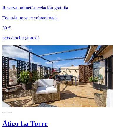
Reserva online
Cancelación gratuita
Todavía no se te cobrará nada.
30 €
pers./noche (aprox.)
Ático La Torre