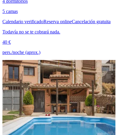
4 dormitorios
5 camas
Calendario verificado
Reserva online
Cancelación gratuita
Todavía no se te cobrará nada.
40 €
pers./noche (aprox.)