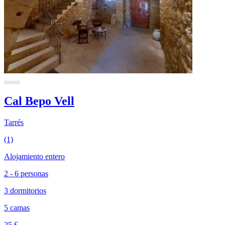
Cal Bepo Vell
Tarrés
(1)
Alojamiento entero
2 - 6 personas
3 dormitorios
5 camas
25 €