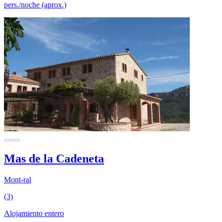
pers./noche (aprox.)
Mas de la Cadeneta
Mont-ral
(3)
Alojamiento entero