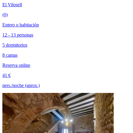
El Vilosell
(0)
Entero o habitación
12 - 13 personas
5 dormitorios
8 camas
Reserva online
41 €
pers./noche (aprox.)