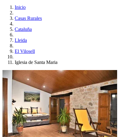
Inicio
Casas Rurales
Cataluña
Lleida
El Vilosell
Iglesia de Santa Maria