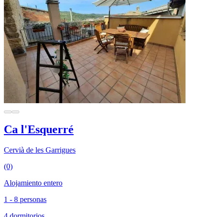
Ca l'Esquerré
Cervià de les Garrigues
(0)
Alojamiento entero
1 - 8 personas
4 dormitorios