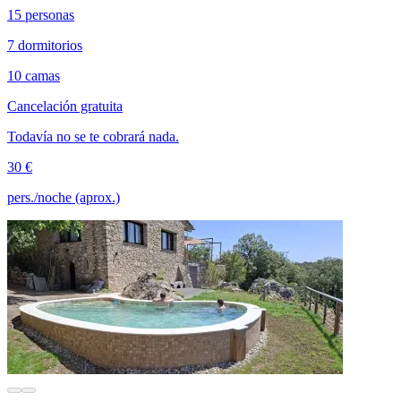
15 personas
7 dormitorios
10 camas
Cancelación gratuita
Todavía no se te cobrará nada.
30 €
pers./noche (aprox.)