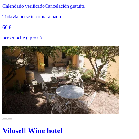
Calendario verificado
Cancelación gratuita
Todavía no se te cobrará nada.
60 €
pers./noche (aprox.)
Vilosell Wine hotel