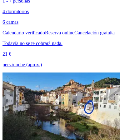
1 - 7 personas
4 dormitorios
6 camas
Calendario verificado
Reserva online
Cancelación gratuita
Todavía no se te cobrará nada.
21 €
pers./noche (aprox.)