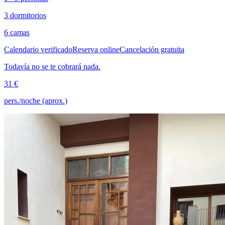
3 dormitorios
6 camas
Calendario verificado
Reserva online
Cancelación gratuita
Todavía no se te cobrará nada.
31 €
pers./noche (aprox.)