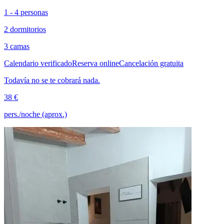
1 - 4 personas
2 dormitorios
3 camas
Calendario verificado
Reserva online
Cancelación gratuita
Todavía no se te cobrará nada.
38 €
pers./noche (aprox.)