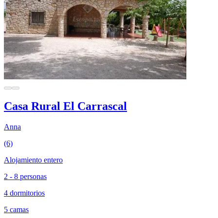
Casa Rural El Carrascal
Anna
(6)
Alojamiento entero
2 - 8 personas
4 dormitorios
5 camas