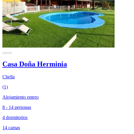
Casa Doña Herminia
Chella
(1)
Alojamiento entero
8 - 14 personas
4 dormitorios
14 camas