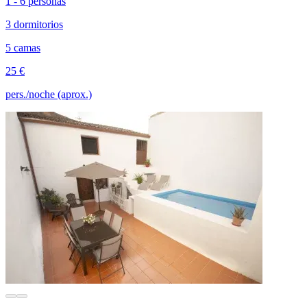
1 - 6 personas
3 dormitorios
5 camas
25 €
pers./noche (aprox.)