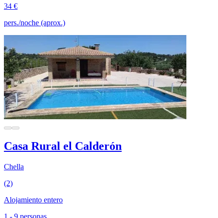
34 €
pers./noche (aprox.)
Casa Rural el Calderón
Chella
(2)
Alojamiento entero
1 - 9 personas