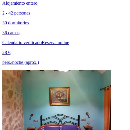
Alojamiento entero
2 - 42 personas
30 dormitorios
36 camas
Calendario verificado
Reserva online
28 €
pers./noche (aprox.)