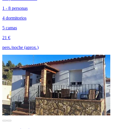
1 - 8 personas
4 dormitorios
5 camas
21 €
pers./noche (aprox.)