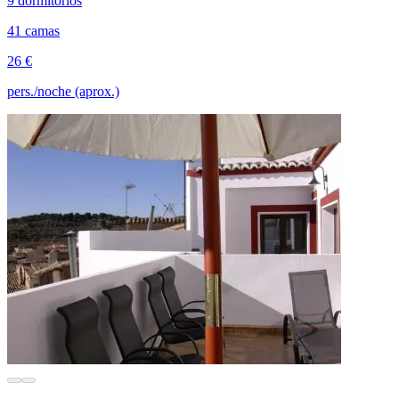
9 dormitorios
41 camas
26 €
pers./noche (aprox.)