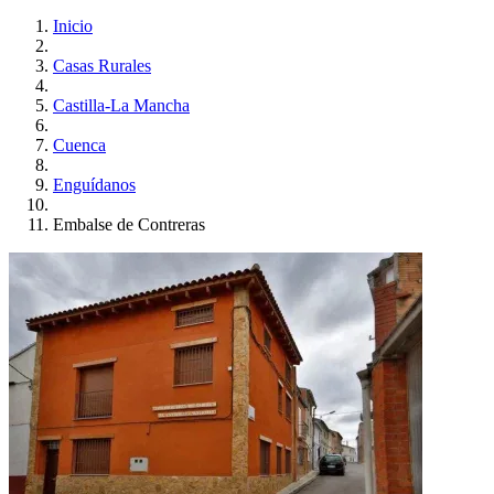
Inicio
Casas Rurales
Castilla-La Mancha
Cuenca
Enguídanos
Embalse de Contreras