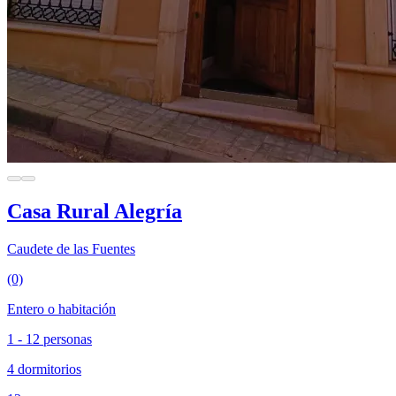
Casa Rural Alegría
Caudete de las Fuentes
(0)
Entero o habitación
1 - 12 personas
4 dormitorios