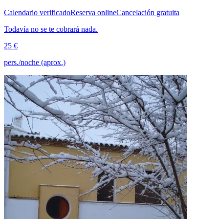
Calendario verificado
Reserva online
Cancelación gratuita
Todavía no se te cobrará nada.
25 €
pers./noche (aprox.)