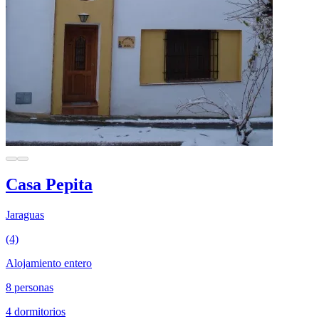
Casa Pepita
Jaraguas
(4)
Alojamiento entero
8 personas
4 dormitorios