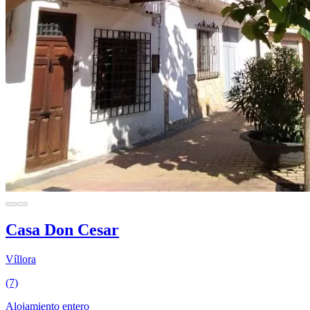
Casa Don Cesar
Víllora
(7)
Alojamiento entero