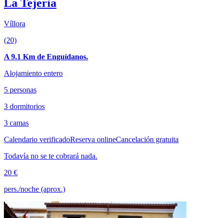
La Tejeria
Víllora
(20)
A 9.1 Km de Enguídanos.
Alojamiento entero
5 personas
3 dormitorios
3 camas
Calendario verificado
Reserva online
Cancelación gratuita
Todavía no se te cobrará nada.
20 €
pers./noche (aprox.)