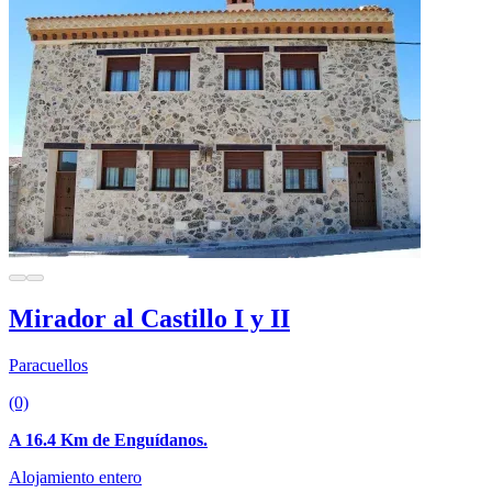
Mirador al Castillo I y II
Paracuellos
(0)
A 16.4 Km de Enguídanos.
Alojamiento entero