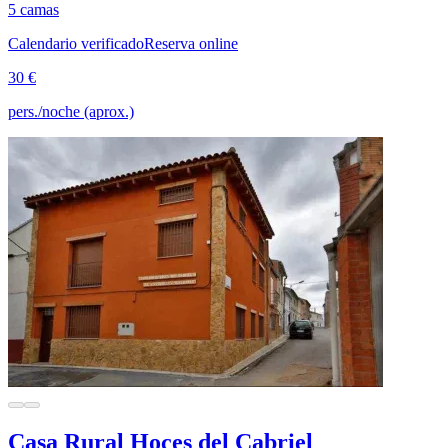
5 camas
Calendario verificado
Reserva online
30 €
pers./noche (aprox.)
Casa Rural Hoces del Cabriel