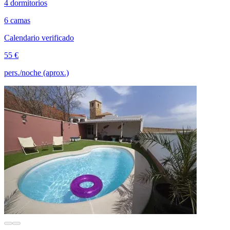
4 dormitorios
6 camas
Calendario verificado
55 €
pers./noche (aprox.)