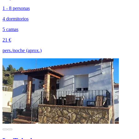
1 - 8 personas
4 dormitorios
5 camas
21 €
pers./noche (aprox.)