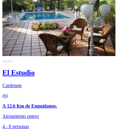
El Estudio
Cardenete
(6)
A 12.6 Km de Enguídanos.
Alojamiento entero
4 - 8 personas