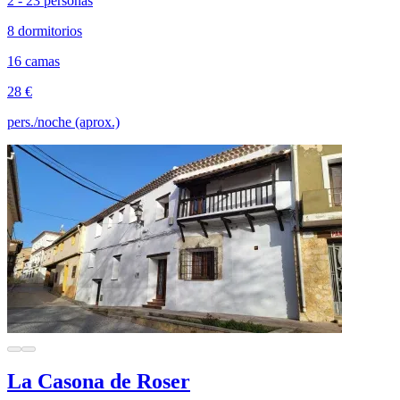
2 - 23 personas
8 dormitorios
16 camas
28 €
pers./noche (aprox.)
La Casona de Roser