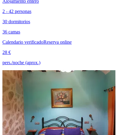
Alojamiento entero
2 - 42 personas
30 dormitorios
36 camas
Calendario verificado
Reserva online
28 €
pers./noche (aprox.)