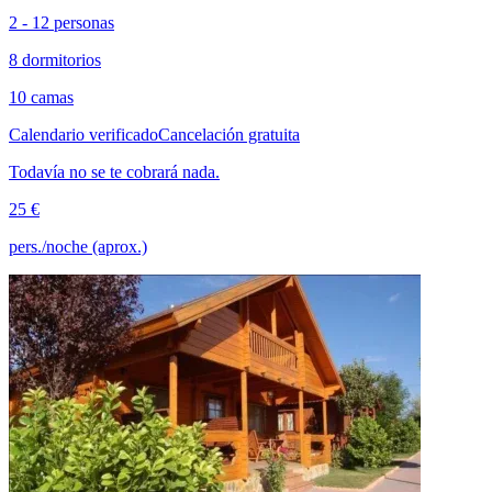
2 - 12 personas
8 dormitorios
10 camas
Calendario verificado
Cancelación gratuita
Todavía no se te cobrará nada.
25 €
pers./noche (aprox.)