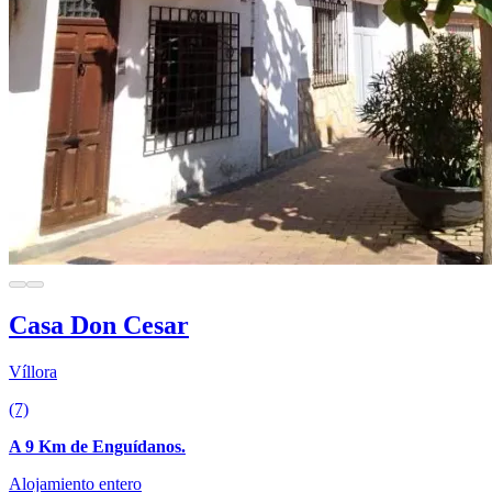
Casa Don Cesar
Víllora
(7)
A 9 Km de Enguídanos.
Alojamiento entero