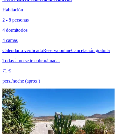
Habitación
2 - 8 personas
4 dormitorios
4 camas
Calendario verificado
Reserva online
Cancelación gratuita
Todavía no se te cobrará nada.
71 €
pers./noche (aprox.)