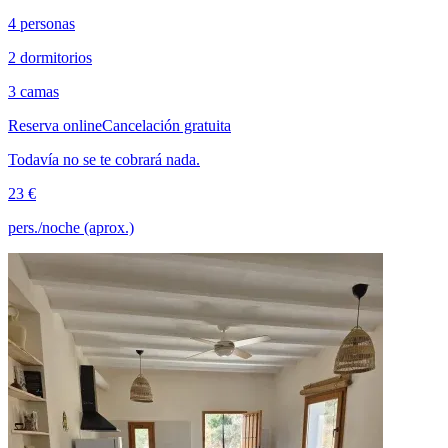
4 personas
2 dormitorios
3 camas
Reserva online
Cancelación gratuita
Todavía no se te cobrará nada.
23 €
pers./noche (aprox.)