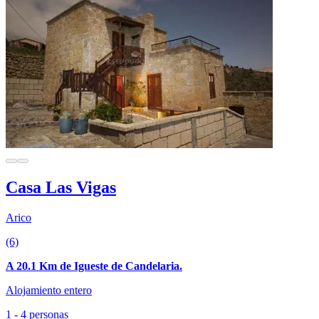
Casa Las Vigas
Arico
(6)
A 20.1 Km de Igueste de Candelaria.
Alojamiento entero
1 - 4 personas