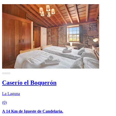
Caserío el Boquerón
La Laguna
(0)
A 14 Km de Igueste de Candelaria.