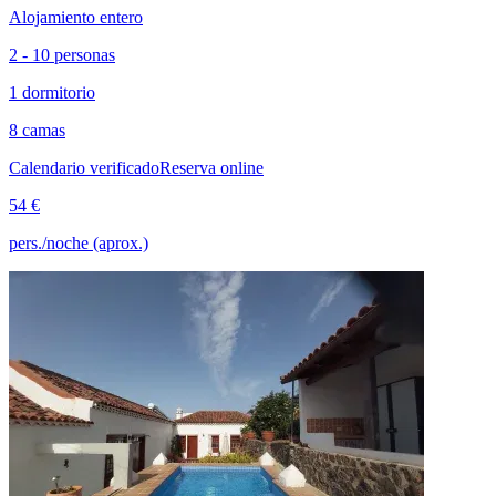
Alojamiento entero
2 - 10 personas
1 dormitorio
8 camas
Calendario verificado
Reserva online
54 €
pers./noche (aprox.)