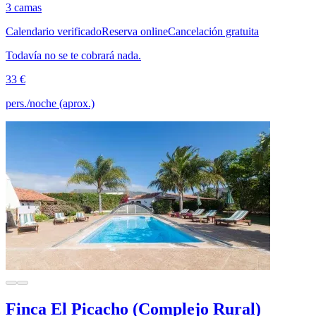
3 camas
Calendario verificado
Reserva online
Cancelación gratuita
Todavía no se te cobrará nada.
33 €
pers./noche (aprox.)
Finca El Picacho (Complejo Rural)