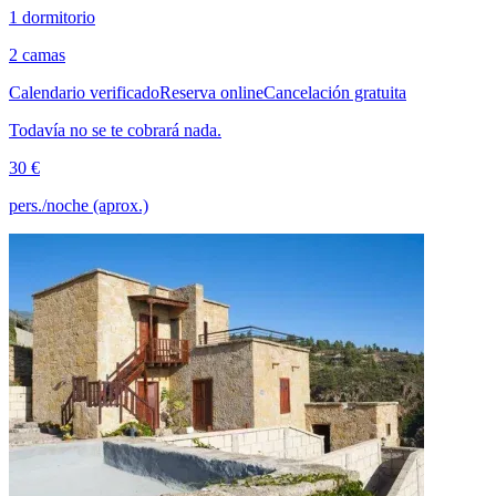
1 dormitorio
2 camas
Calendario verificado
Reserva online
Cancelación gratuita
Todavía no se te cobrará nada.
30 €
pers./noche (aprox.)