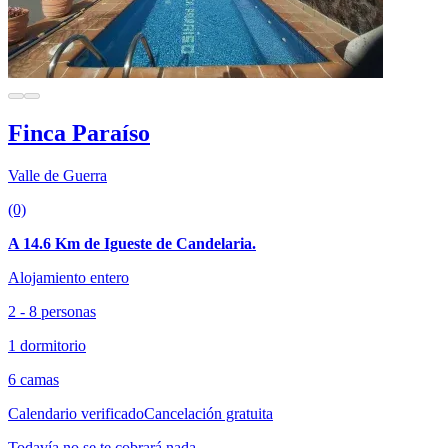
Finca Paraíso
Valle de Guerra
(0)
A 14.6 Km de Igueste de Candelaria.
Alojamiento entero
2 - 8 personas
1 dormitorio
6 camas
Calendario verificado
Cancelación gratuita
Todavía no se te cobrará nada.