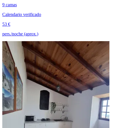
9 camas
Calendario verificado
53 €
pers./noche (aprox.)