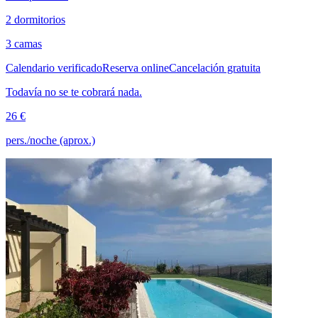
2 dormitorios
3 camas
Calendario verificado
Reserva online
Cancelación gratuita
Todavía no se te cobrará nada.
26 €
pers./noche (aprox.)