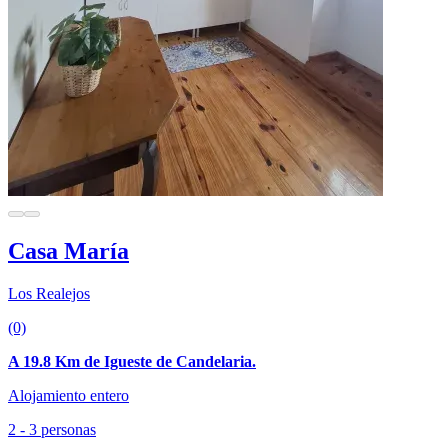
Casa María
Los Realejos
(0)
A 19.8 Km de Igueste de Candelaria.
Alojamiento entero
2 - 3 personas