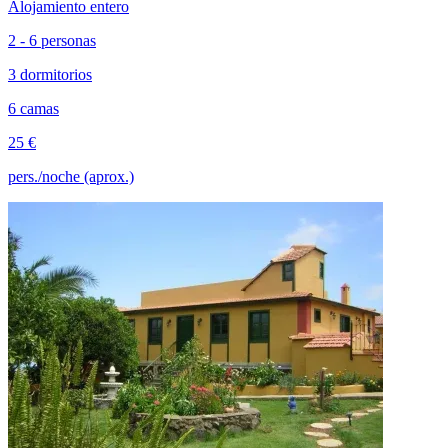
Alojamiento entero
2 - 6 personas
3 dormitorios
6 camas
25 €
pers./noche (aprox.)