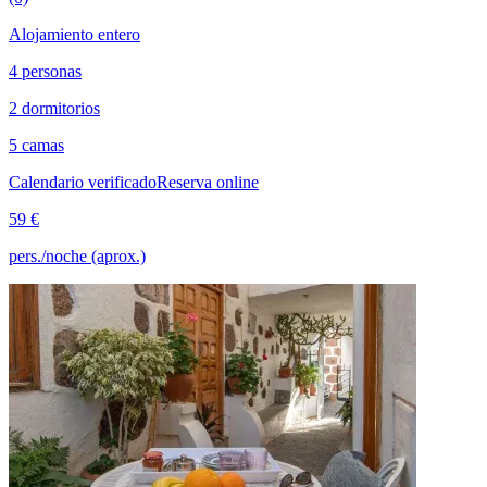
Alojamiento entero
4 personas
2 dormitorios
5 camas
Calendario verificado
Reserva online
59 €
pers./noche (aprox.)