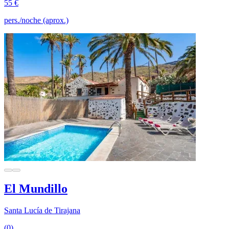
55 €
pers./noche (aprox.)
El Mundillo
Santa Lucía de Tirajana
(0)