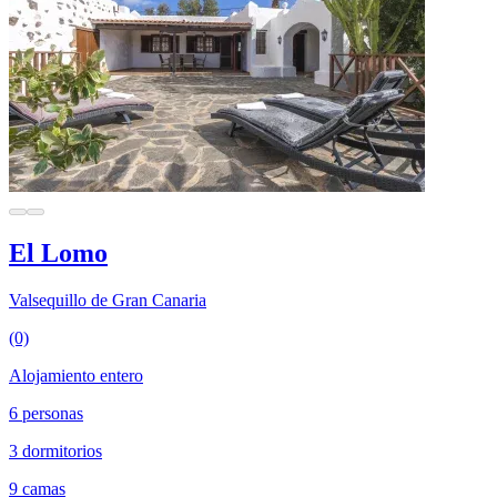
El Lomo
Valsequillo de Gran Canaria
(0)
Alojamiento entero
6 personas
3 dormitorios
9 camas