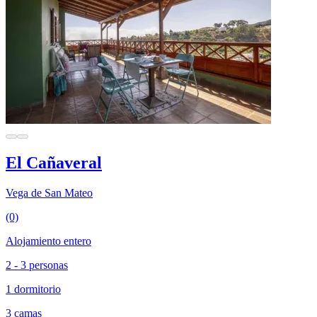
El Cañaveral
Vega de San Mateo
(0)
Alojamiento entero
2 - 3 personas
1 dormitorio
3 camas