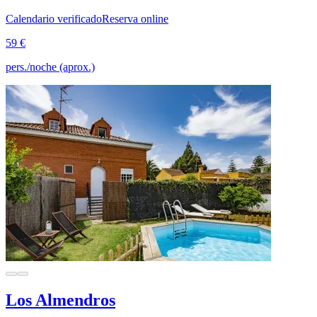
Calendario verificado
Reserva online
59 €
pers./noche (aprox.)
Los Almendros