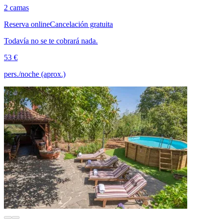
2 camas
Reserva online
Cancelación gratuita
Todavía no se te cobrará nada.
53 €
pers./noche (aprox.)