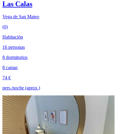
Las Calas
Vega de San Mateo
(0)
Habitación
16 personas
8 dormitorios
8 camas
74 €
pers./noche (aprox.)