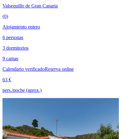
Valsequillo de Gran Canaria
(0)
Alojamiento entero
6 personas
3 dormitorios
9 camas
Calendario verificado
Reserva online
63 €
pers./noche (aprox.)