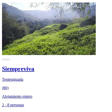
Siempreviva
Tenteniguada
(80)
Alojamiento entero
2 - 8 personas