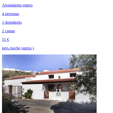
Alojamiento entero
4 personas
1 dormitorio
2 camas
51 €
pers./noche (aprox.)