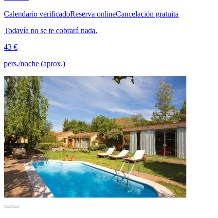
Calendario verificado
Reserva online
Cancelación gratuita
Todavía no se te cobrará nada.
43 €
pers./noche (aprox.)