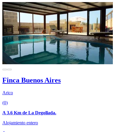
Finca Buenos Aires
Arico
(0)
A 3.6 Km de La Degollada.
Alojamiento entero