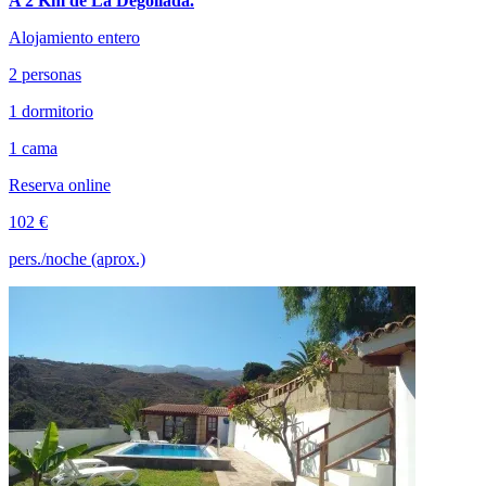
A 2 Km de La Degollada.
Alojamiento entero
2 personas
1 dormitorio
1 cama
Reserva online
102 €
pers./noche (aprox.)