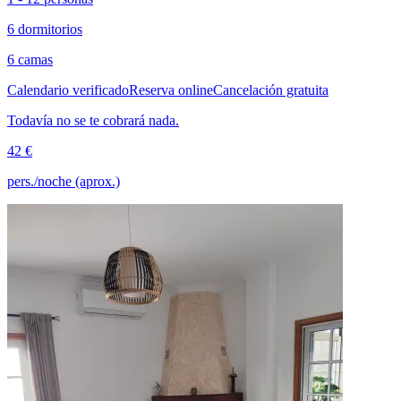
6 dormitorios
6 camas
Calendario verificado
Reserva online
Cancelación gratuita
Todavía no se te cobrará nada.
42 €
pers./noche (aprox.)