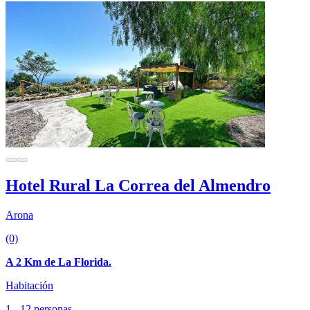
Hotel Rural La Correa del Almendro
Arona
(0)
A 2 Km de La Florida.
Habitación
1 - 12 personas