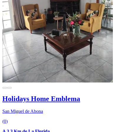
Holidays Home Emblema
San Miguel de Abona
(0)
A 3.3 Km de La Florida.