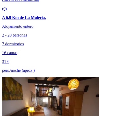
(0)
A 6.9 Km de La Muleria.
Alojamiento entero
2 - 20 personas
7 dormitorios
16 camas
31 €
pers./noche (aprox.)