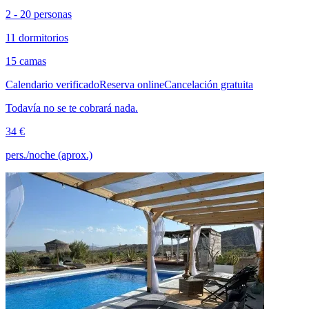
2 - 20 personas
11 dormitorios
15 camas
Calendario verificado
Reserva online
Cancelación gratuita
Todavía no se te cobrará nada.
34 €
pers./noche (aprox.)