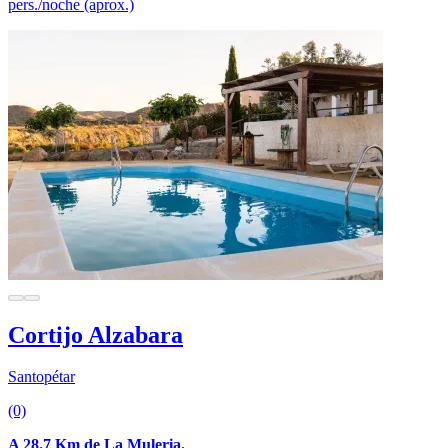
pers./noche (aprox.)
Cortijo Alzabara
Santopétar
(0)
A 28.7 Km de La Muleria.