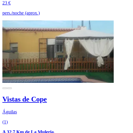
23 €
pers./noche (aprox.)
Vistas de Cope
Águilas
(1)
A 32.7 Km de La Muleria.