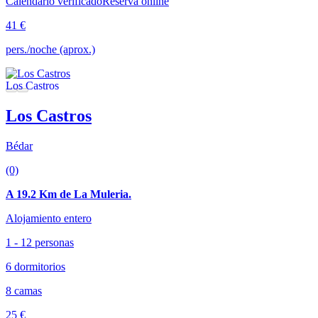
Calendario verificado
Reserva online
41 €
pers./noche (aprox.)
Los Castros
Bédar
(0)
A 19.2 Km de La Muleria.
Alojamiento entero
1 - 12 personas
6 dormitorios
8 camas
25 €