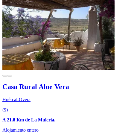
Casa Rural Aloe Vera
Huércal-Overa
(9)
A 21.8 Km de La Muleria.
Alojamiento entero