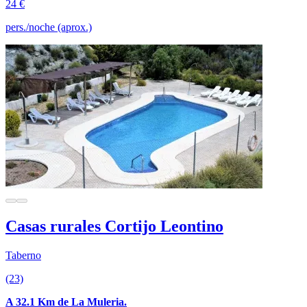
24 €
pers./noche (aprox.)
Casas rurales Cortijo Leontino
Taberno
(23)
A 32.1 Km de La Muleria.