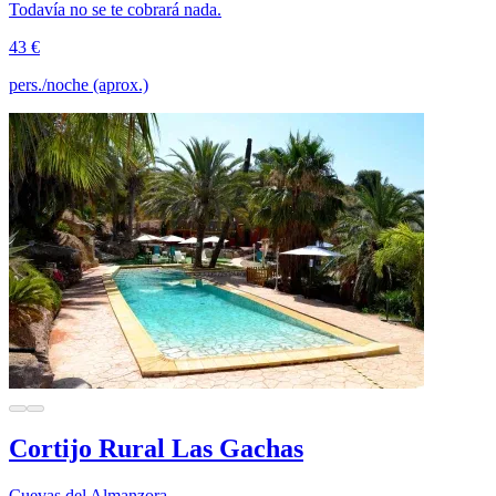
Todavía no se te cobrará nada.
43 €
pers./noche (aprox.)
Cortijo Rural Las Gachas
Cuevas del Almanzora