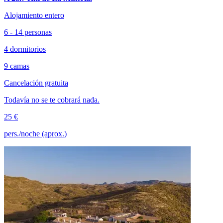
Alojamiento entero
6 - 14 personas
4 dormitorios
9 camas
Cancelación gratuita
Todavía no se te cobrará nada.
25 €
pers./noche (aprox.)