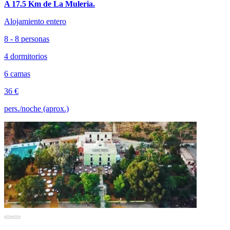
A 17.5 Km de La Muleria.
Alojamiento entero
8 - 8 personas
4 dormitorios
6 camas
36 €
pers./noche (aprox.)