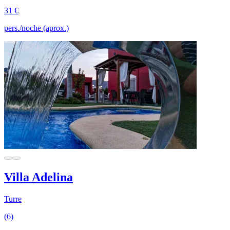
31 €
pers./noche (aprox.)
Villa Adelina
Turre
(6)