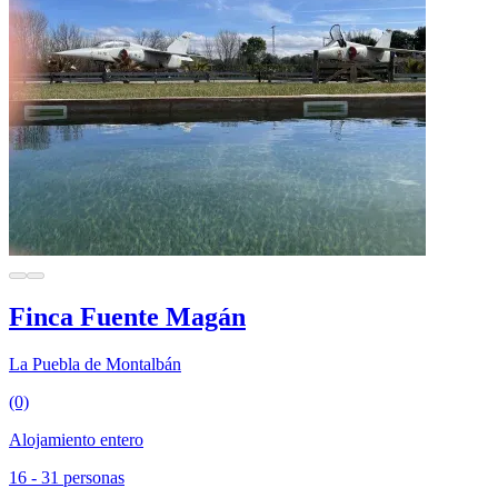
Finca Fuente Magán
La Puebla de Montalbán
(0)
Alojamiento entero
16 - 31 personas