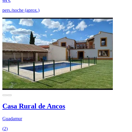
44 €
pers./noche (aprox.)
Casa Rural de Ancos
Guadamur
(2)