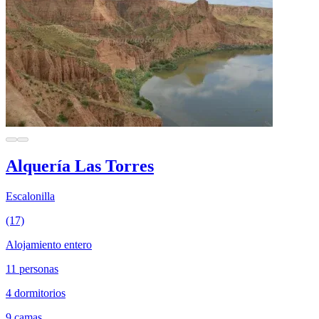
Alquería Las Torres
Escalonilla
(17)
Alojamiento entero
11 personas
4 dormitorios
9 camas