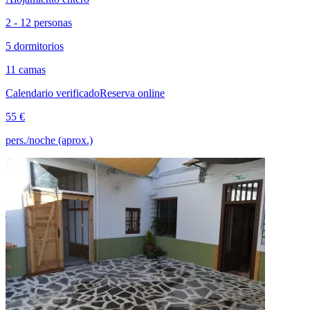
2 - 12 personas
5 dormitorios
11 camas
Calendario verificado
Reserva online
55 €
pers./noche (aprox.)