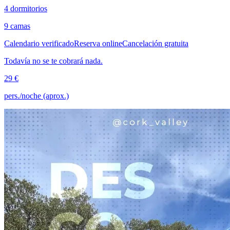
4 dormitorios
9 camas
Calendario verificado
Reserva online
Cancelación gratuita
Todavía no se te cobrará nada.
29 €
pers./noche (aprox.)