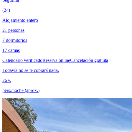
Segurilla
(24)
Alojamiento entero
21 personas
7 dormitorios
17 camas
Calendario verificado
Reserva online
Cancelación gratuita
Todavía no se te cobrará nada.
26 €
pers./noche (aprox.)