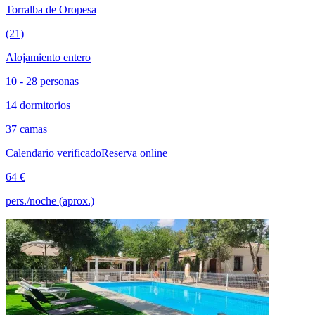
Torralba de Oropesa
(21)
Alojamiento entero
10 - 28 personas
14 dormitorios
37 camas
Calendario verificado
Reserva online
64 €
pers./noche (aprox.)