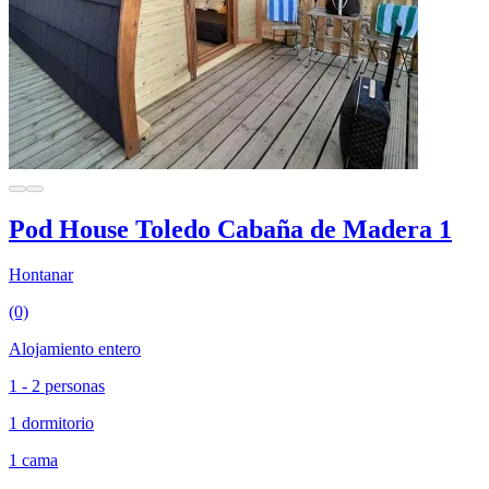
Pod House Toledo Cabaña de Madera 1
Hontanar
(0)
Alojamiento entero
1 - 2 personas
1 dormitorio
1 cama