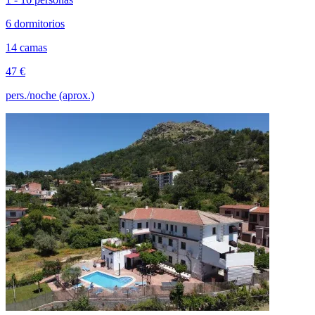
6 dormitorios
14 camas
47 €
pers./noche (aprox.)