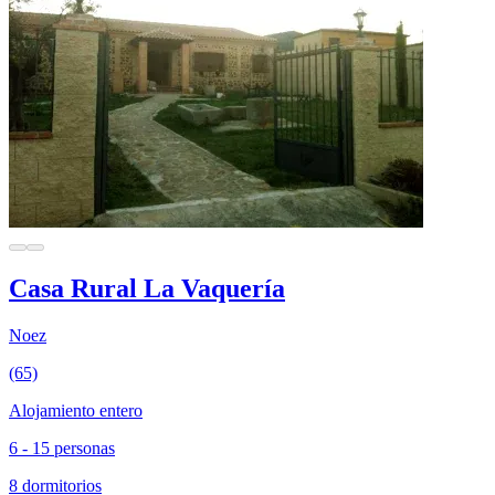
Casa Rural La Vaquería
Noez
(65)
Alojamiento entero
6 - 15 personas
8 dormitorios