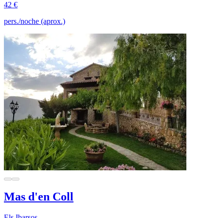
42 €
pers./noche (aprox.)
Mas d'en Coll
Els Ibarsos