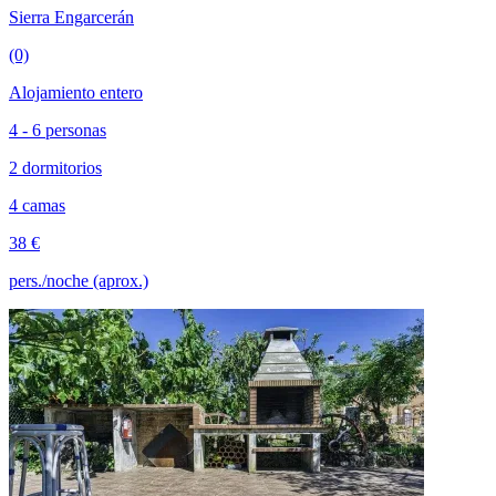
Sierra Engarcerán
(0)
Alojamiento entero
4 - 6 personas
2 dormitorios
4 camas
38 €
pers./noche (aprox.)