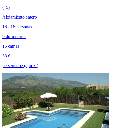
(15)
Alojamiento entero
16 - 16 personas
9 dormitorios
15 camas
38 €
pers./noche (aprox.)