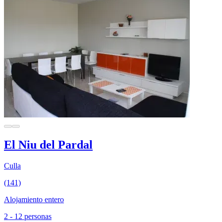
El Niu del Pardal
Culla
(141)
Alojamiento entero
2 - 12 personas