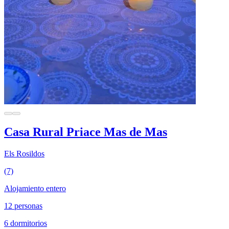
Casa Rural Priace Mas de Mas
Els Rosildos
(7)
Alojamiento entero
12 personas
6 dormitorios