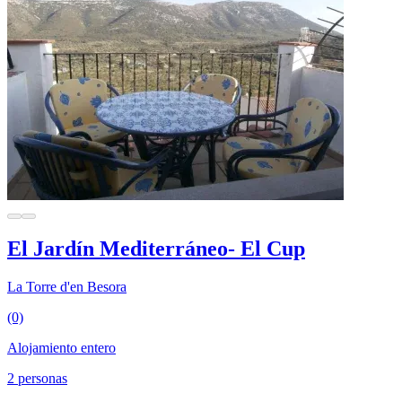
El Jardín Mediterráneo- El Cup
La Torre d'en Besora
(0)
Alojamiento entero
2 personas