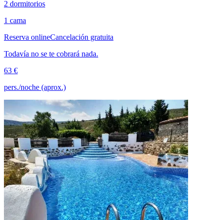
2 dormitorios
1 cama
Reserva online
Cancelación gratuita
Todavía no se te cobrará nada.
63 €
pers./noche (aprox.)