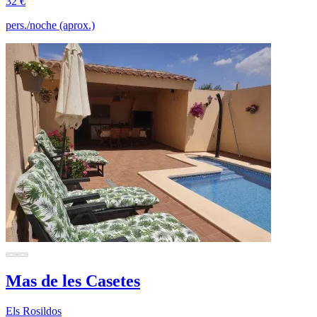
32 €
pers./noche (aprox.)
Mas de les Casetes
Els Rosildos