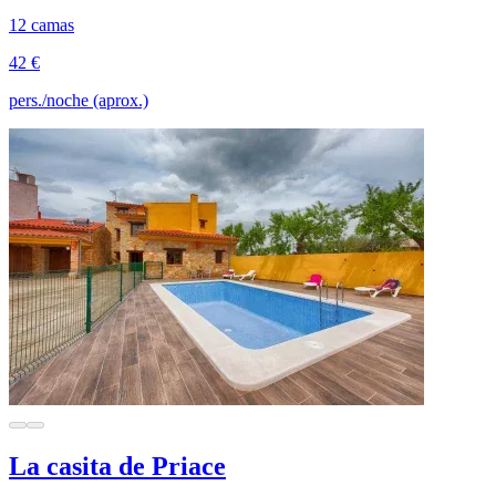
12 camas
42 €
pers./noche (aprox.)
La casita de Priace