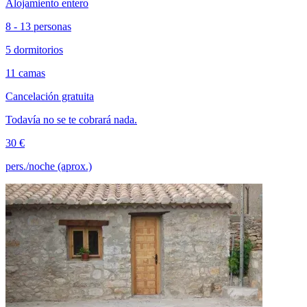
Alojamiento entero
8 - 13 personas
5 dormitorios
11 camas
Cancelación gratuita
Todavía no se te cobrará nada.
30 €
pers./noche (aprox.)