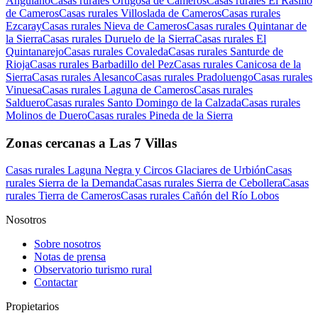
Anguiano
Casas rurales Ortigosa de Cameros
Casas rurales El Rasillo
de Cameros
Casas rurales Villoslada de Cameros
Casas rurales
Ezcaray
Casas rurales Nieva de Cameros
Casas rurales Quintanar de
la Sierra
Casas rurales Duruelo de la Sierra
Casas rurales El
Quintanarejo
Casas rurales Covaleda
Casas rurales Santurde de
Rioja
Casas rurales Barbadillo del Pez
Casas rurales Canicosa de la
Sierra
Casas rurales Alesanco
Casas rurales Pradoluengo
Casas rurales
Vinuesa
Casas rurales Laguna de Cameros
Casas rurales
Salduero
Casas rurales Santo Domingo de la Calzada
Casas rurales
Molinos de Duero
Casas rurales Pineda de la Sierra
Zonas cercanas a Las 7 Villas
Casas rurales Laguna Negra y Circos Glaciares de Urbión
Casas
rurales Sierra de la Demanda
Casas rurales Sierra de Cebollera
Casas
rurales Tierra de Cameros
Casas rurales Cañón del Río Lobos
Nosotros
Sobre nosotros
Notas de prensa
Observatorio turismo rural
Contactar
Propietarios