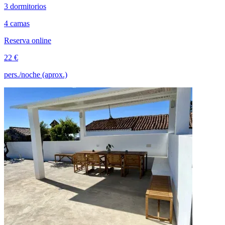
3 dormitorios
4 camas
Reserva online
22 €
pers./noche (aprox.)