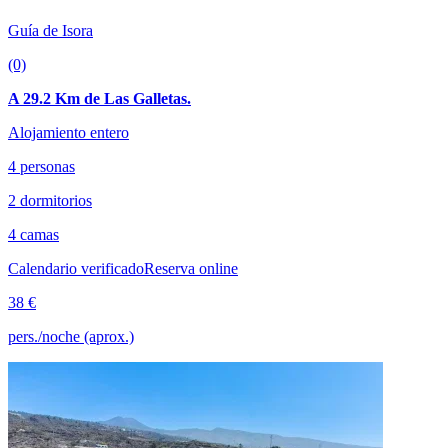
Guía de Isora
(0)
A 29.2 Km de Las Galletas.
Alojamiento entero
4 personas
2 dormitorios
4 camas
Calendario verificado
Reserva online
38 €
pers./noche (aprox.)