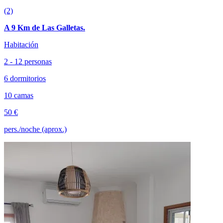
(2)
A 9 Km de Las Galletas.
Habitación
2 - 12 personas
6 dormitorios
10 camas
50 €
pers./noche (aprox.)