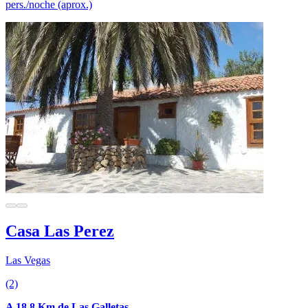
pers./noche (aprox.)
Casa Las Perez
Las Vegas
(2)
A 18.8 Km de Las Galletas.