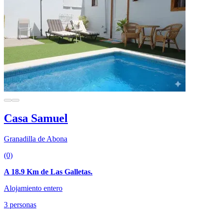
Casa Samuel
Granadilla de Abona
(0)
A 18.9 Km de Las Galletas.
Alojamiento entero
3 personas