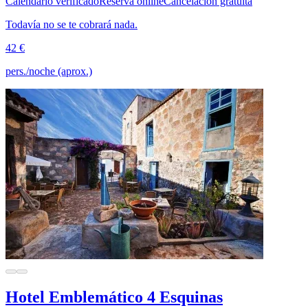
Calendario verificado
Reserva online
Cancelación gratuita
Todavía no se te cobrará nada.
42 €
pers./noche (aprox.)
Hotel Emblemático 4 Esquinas