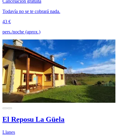
Cancelación gratuita
Todavía no se te cobrará nada.
43 €
pers./noche (aprox.)
El Reposu La Güela
Llanes