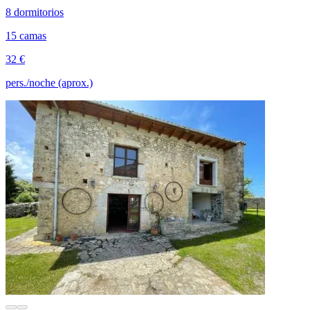
8 dormitorios
15 camas
32 €
pers./noche (aprox.)