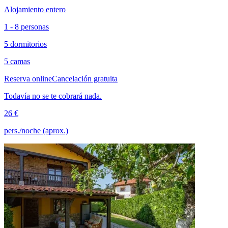
Alojamiento entero
1 - 8 personas
5 dormitorios
5 camas
Reserva online
Cancelación gratuita
Todavía no se te cobrará nada.
26 €
pers./noche (aprox.)