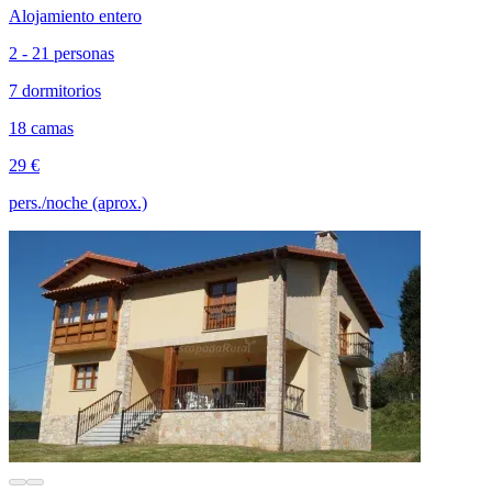
Alojamiento entero
2 - 21 personas
7 dormitorios
18 camas
29 €
pers./noche (aprox.)