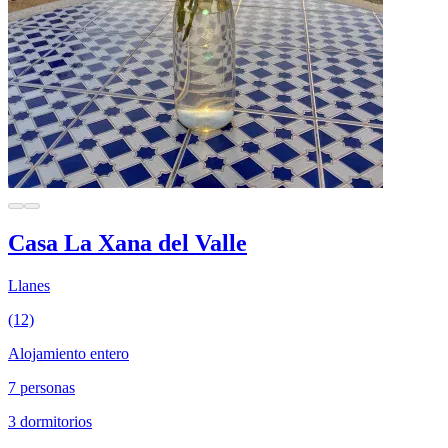
Casa La Xana del Valle
Llanes
(12)
Alojamiento entero
7 personas
3 dormitorios