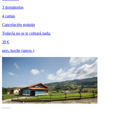
3 dormitorios
4 camas
Cancelación gratuita
Todavía no se te cobrará nada.
39 €
pers./noche (aprox.)