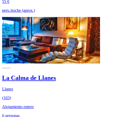
55 €
pers./noche (aprox.)
La Calma de Llanes
Llanes
(103)
Alojamiento entero
6 personas