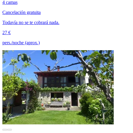
4 camas
Cancelación gratuita
Todavía no se te cobrará nada.
27 €
pers./noche (aprox.)