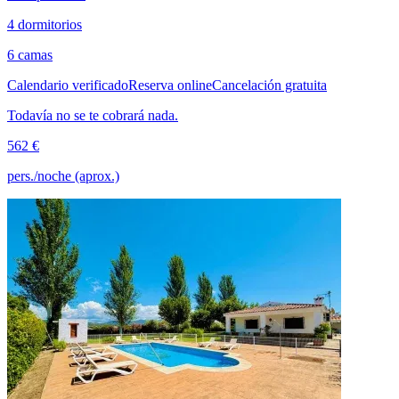
4 dormitorios
6 camas
Calendario verificado
Reserva online
Cancelación gratuita
Todavía no se te cobrará nada.
562 €
pers./noche (aprox.)