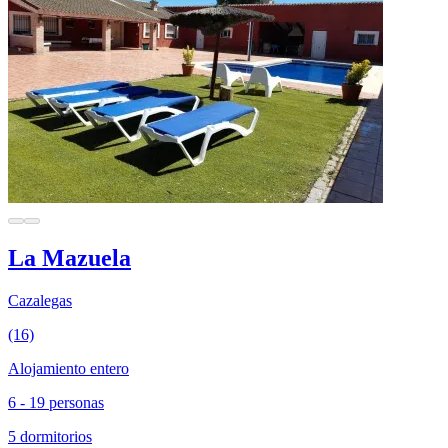
La Mazuela
Cazalegas
(16)
Alojamiento entero
6 - 19 personas
5 dormitorios