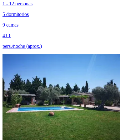
1 - 12 personas
5 dormitorios
9 camas
41 €
pers./noche (aprox.)