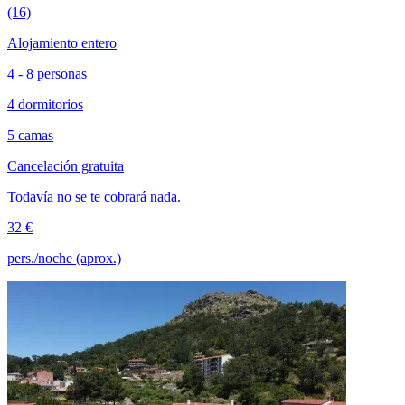
(16)
Alojamiento entero
4 - 8 personas
4 dormitorios
5 camas
Cancelación gratuita
Todavía no se te cobrará nada.
32 €
pers./noche (aprox.)