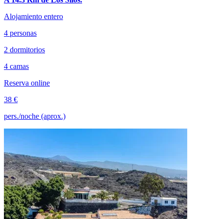
Alojamiento entero
4 personas
2 dormitorios
4 camas
Reserva online
38 €
pers./noche (aprox.)