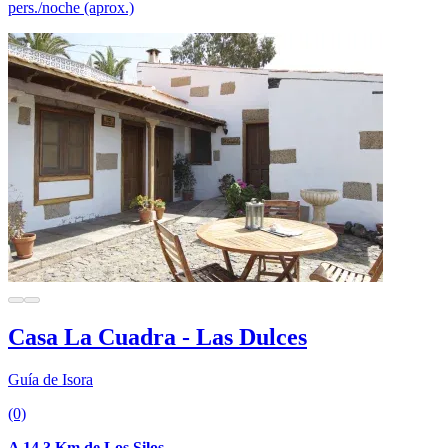
pers./noche (aprox.)
Casa La Cuadra - Las Dulces
Guía de Isora
(0)
A 14.3 Km de Los Silos.