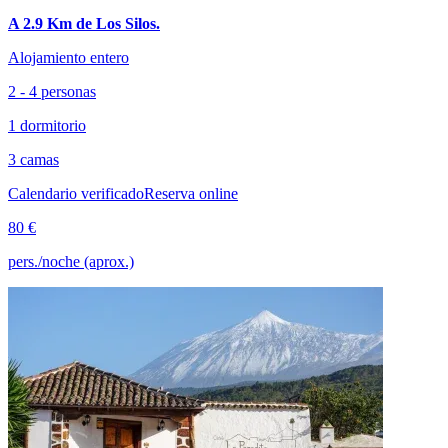
A 2.9 Km de Los Silos.
Alojamiento entero
2 - 4 personas
1 dormitorio
3 camas
Calendario verificado
Reserva online
80 €
pers./noche (aprox.)