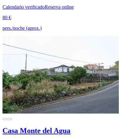
Calendario verificado
Reserva online
80 €
pers./noche (aprox.)
Casa Monte del Agua