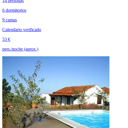
14 personas
6 dormitorios
9 camas
Calendario verificado
53 €
pers./noche (aprox.)