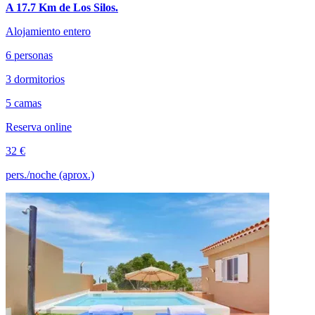
A 17.7 Km de Los Silos.
Alojamiento entero
6 personas
3 dormitorios
5 camas
Reserva online
32 €
pers./noche (aprox.)