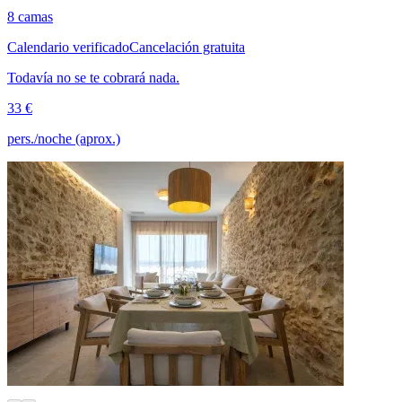
8 camas
Calendario verificado
Cancelación gratuita
Todavía no se te cobrará nada.
33 €
pers./noche (aprox.)