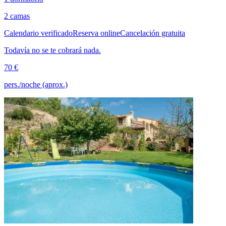
2 camas
Calendario verificado
Reserva online
Cancelación gratuita
Todavía no se te cobrará nada.
70 €
pers./noche (aprox.)