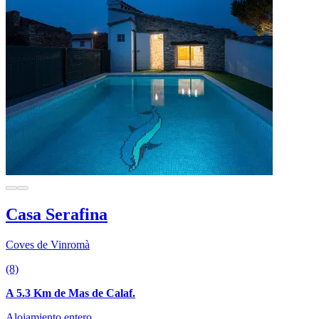
Casa Serafina
Coves de Vinromà
(8)
A 5.3 Km de Mas de Calaf.
Alojamiento entero