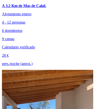
A 3.2 Km de Mas de Calaf.
Alojamiento entero
4 - 12 personas
6 dormitorios
9 camas
Calendario verificado
28 €
pers./noche (aprox.)