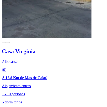
Casa Virginia
Albocàsser
(0)
A 12.8 Km de Mas de Calaf.
Alojamiento entero
1 - 10 personas
5 dormitorios