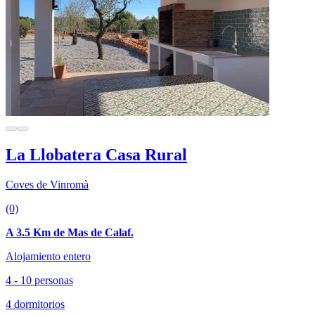
La Llobatera Casa Rural
Coves de Vinromà
(0)
A 3.5 Km de Mas de Calaf.
Alojamiento entero
4 - 10 personas
4 dormitorios