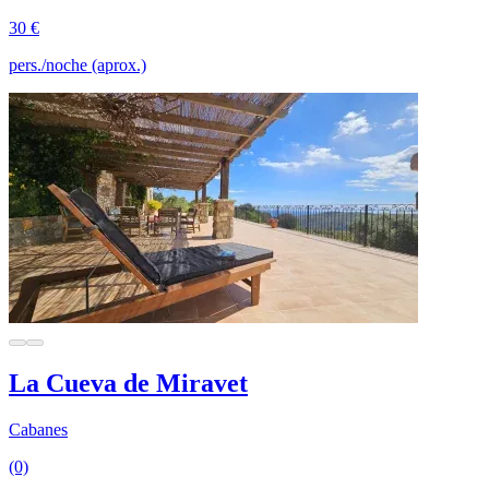
30 €
pers./noche (aprox.)
La Cueva de Miravet
Cabanes
(0)