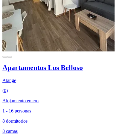
Apartamentos Los Belloso
Alange
(0)
Alojamiento entero
1 - 16 personas
8 dormitorios
8 camas