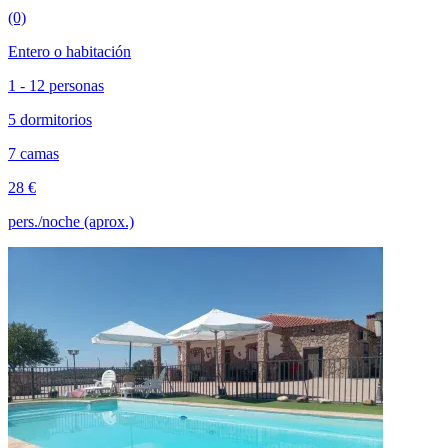
(0)
Entero o habitación
1 - 12 personas
5 dormitorios
7 camas
28 €
pers./noche (aprox.)