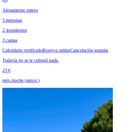
(0)
Alojamiento entero
5 personas
2 dormitorios
3 camas
Calendario verificado
Reserva online
Cancelación gratuita
Todavía no se te cobrará nada.
23 €
pers./noche (aprox.)