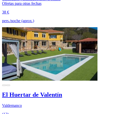
Ofertas para otras fechas
38 €
pers./noche (aprox.)
El Huertar de Valentín
Valdemanco