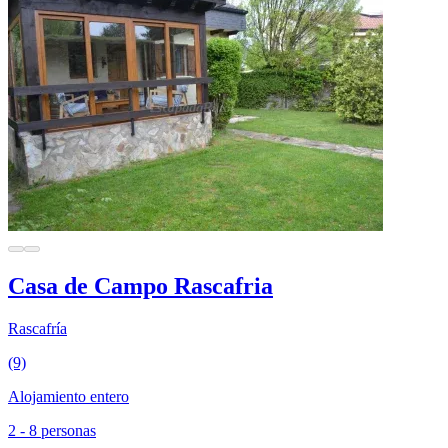
Casa de Campo Rascafria
Rascafría
(9)
Alojamiento entero
2 - 8 personas