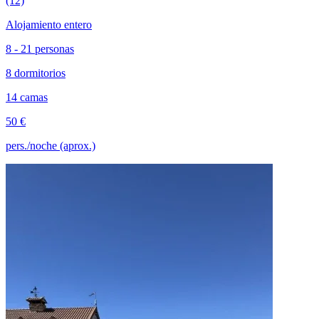
(12)
Alojamiento entero
8 - 21 personas
8 dormitorios
14 camas
50 €
pers./noche (aprox.)