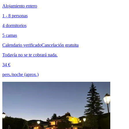
Alojamiento entero
1 - 8 personas
4 dormitorios
5 camas
Calendario verificado
Cancelación gratuita
Todavía no se te cobrará nada.
34 €
pers./noche (aprox.)