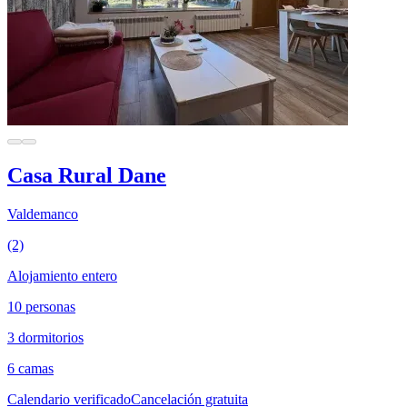
Casa Rural Dane
Valdemanco
(2)
Alojamiento entero
10 personas
3 dormitorios
6 camas
Calendario verificado
Cancelación gratuita