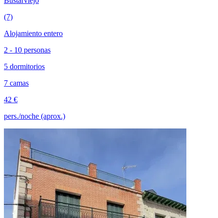
Bustarviejo
(7)
Alojamiento entero
2 - 10 personas
5 dormitorios
7 camas
42 €
pers./noche (aprox.)