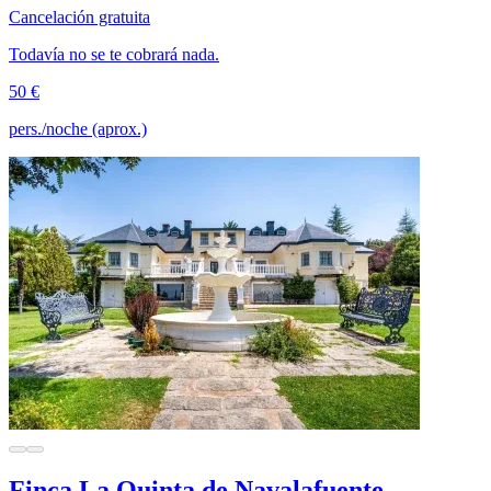
Cancelación gratuita
Todavía no se te cobrará nada.
50 €
pers./noche (aprox.)
Finca La Quinta de Navalafuente