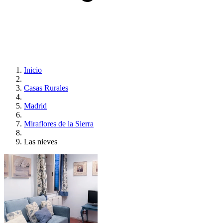
Inicio
Casas Rurales
Madrid
Miraflores de la Sierra
Las nieves