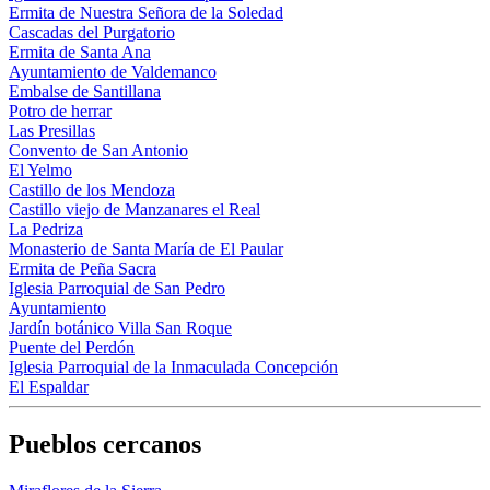
Ermita de Nuestra Señora de la Soledad
Cascadas del Purgatorio
Ermita de Santa Ana
Ayuntamiento de Valdemanco
Embalse de Santillana
Potro de herrar
Las Presillas
Convento de San Antonio
El Yelmo
Castillo de los Mendoza
Castillo viejo de Manzanares el Real
La Pedriza
Monasterio de Santa María de El Paular
Ermita de Peña Sacra
Iglesia Parroquial de San Pedro
Ayuntamiento
Jardín botánico Villa San Roque
Puente del Perdón
Iglesia Parroquial de la Inmaculada Concepción
El Espaldar
Pueblos cercanos