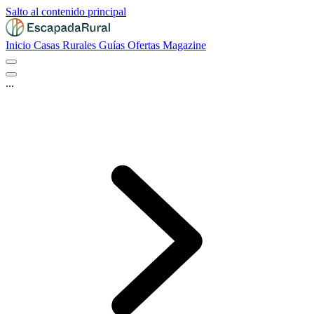
Salto al contenido principal
Inicio
Casas Rurales
Guías
Ofertas
Magazine
...