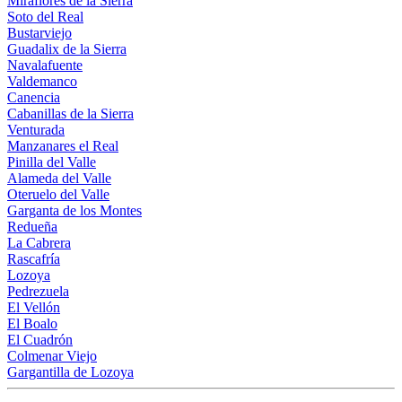
Miraflores de la Sierra
Soto del Real
Bustarviejo
Guadalix de la Sierra
Navalafuente
Valdemanco
Canencia
Cabanillas de la Sierra
Venturada
Manzanares el Real
Pinilla del Valle
Alameda del Valle
Oteruelo del Valle
Garganta de los Montes
Redueña
La Cabrera
Rascafría
Lozoya
Pedrezuela
El Vellón
El Boalo
El Cuadrón
Colmenar Viejo
Gargantilla de Lozoya