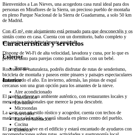
Bienvenidos a Las Nieves, una acogedora casa rural ideal para dos
personas en Miraflores de la Sierra, un precioso pueblo de montaña
en pleno Parque Nacional de la Sierra de Guadarrama, a solo 50 km
de Madrid.
Con 45 m², este alojamiento está pensado para que desconectéis y os
sintáis como en casa. Cuenta con un dormitorio, baño completo y
Características y servicios
una cocina privada totalmente equipada.
Dispone de Wi-Fi de alta velocidad, lavadora y cuna, por lo que es
Exterior
perfecta tanto para parejas como para familias con un bebé.
Terraza
Rodeados de naturaleza, podréis disfrutar de rutas de senderismo,
bicicleta de montaña y paseos entre pinares y paisajes espectaculares
Interior
durante todo el año. En invierno, además, las pistas de esquí
cercanas son una gran opción para los amantes de la nieve.
Aire acondicionado
El pueblo ofrece un ambiente auténtico, con restaurantes locales y
Calefacción
mercados tradicionales que merece la pena descubrir.
Lavadora
Microondas
La casa, con un estilo rústico y acogedor, cuenta con techos de
Televisión
madera y calefacción, y está situada en pleno centro del pueblo.
Baño en habitación
Cocina
El propietario vive en el edificio y estará encantado de ayudaros con
Comedor
recomendaciones sobre rutas, actividades y gastronomía local.