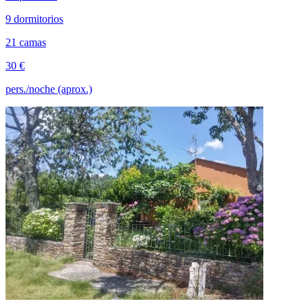
9 dormitorios
21 camas
30 €
pers./noche (aprox.)