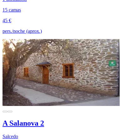
15 camas
45 €
pers./noche (aprox.)
A Salanova 2
Salcedo