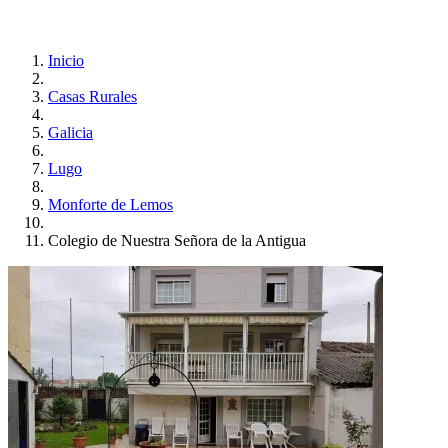
Inicio
Casas Rurales
Galicia
Lugo
Monforte de Lemos
Colegio de Nuestra Señora de la Antigua