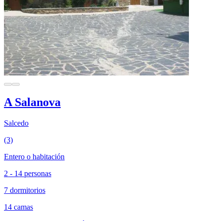
A Salanova
Salcedo
(3)
Entero o habitación
2 - 14 personas
7 dormitorios
14 camas