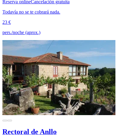
Reserva online
Cancelación gratuita
Todavía no se te cobrará nada.
23 €
pers./noche (aprox.)
Rectoral de Anllo