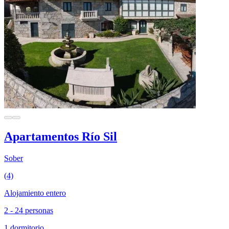
Apartamentos Río Sil
Sober
(4)
Alojamiento entero
2 - 24 personas
1 dormitorio