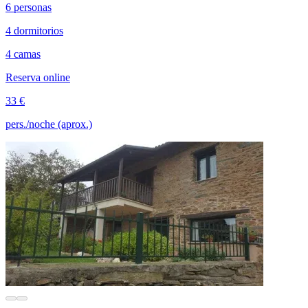
6 personas
4 dormitorios
4 camas
Reserva online
33 €
pers./noche (aprox.)