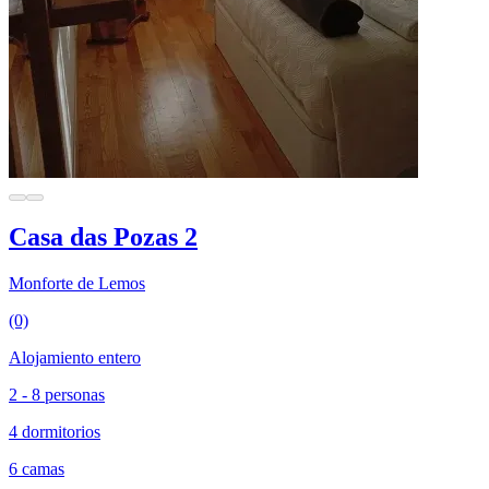
Casa das Pozas 2
Monforte de Lemos
(0)
Alojamiento entero
2 - 8 personas
4 dormitorios
6 camas