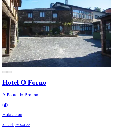
Hotel O Forno
A Pobra do Brollón
(4)
Habitación
2 - 34 personas