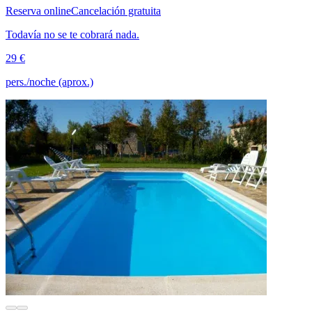
Reserva online
Cancelación gratuita
Todavía no se te cobrará nada.
29 €
pers./noche (aprox.)