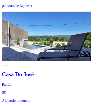
pers./noche (aprox.)
Casa Do José
Pantón
(0)
Alojamiento entero