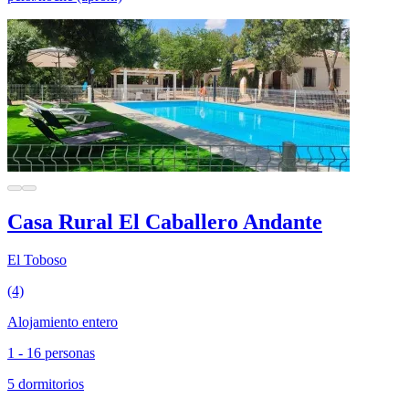
Casa Rural El Caballero Andante
El Toboso
(4)
Alojamiento entero
1 - 16 personas
5 dormitorios