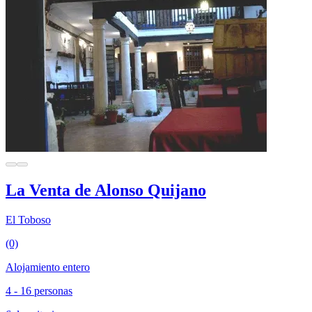
La Venta de Alonso Quijano
El Toboso
(0)
Alojamiento entero
4 - 16 personas