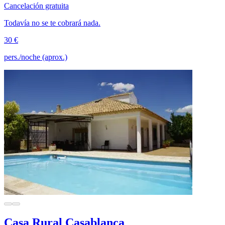
Cancelación gratuita
Todavía no se te cobrará nada.
30 €
pers./noche (aprox.)
Casa Rural Casablanca