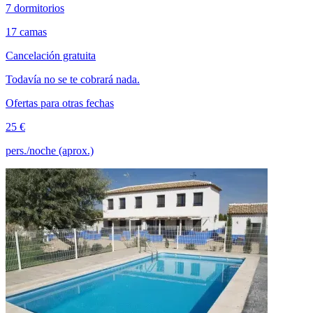
7 dormitorios
17 camas
Cancelación gratuita
Todavía no se te cobrará nada.
Ofertas para otras fechas
25 €
pers./noche (aprox.)