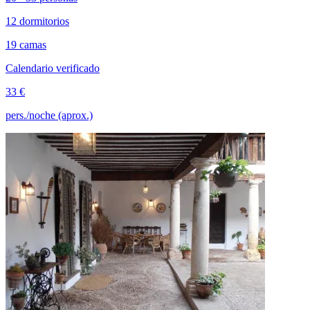
12 dormitorios
19 camas
Calendario verificado
33 €
pers./noche (aprox.)