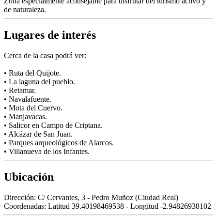
Zona especialmente aconsejable para disfrutar del turismo activo y
de naturaleza.
Lugares de interés
Cerca de la casa podrá ver:
• Ruta del Quijote.
• La laguna del pueblo.
• Retamar.
• Navalafuente.
• Mota del Cuervo.
• Manjavacas.
• Salicor en Campo de Criptana.
• Alcázar de San Juan.
• Parques arqueológicos de Alarcos.
• Villanueva de los Infantes.
Ubicación
Dirección:
C/ Cervantes, 3 - Pedro Muñoz (Ciudad Real)
Coordenadas:
Latitud 39.40198469538 - Longitud -2.94826938102