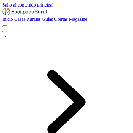
Salto al contenido principal
Inicio
Casas Rurales
Guías
Ofertas
Magazine
...