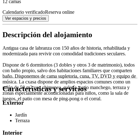
12 camas
Calendario verificado
Reserva online
Ver espacios y precios
Descripción del alojamiento
Antigua casa de labranza con 150 años de historia, rehabilitada y
modernizada para revivir con comodidad tradiciones seculares.
Dispone de 6 dormitorios (3 dobles y otros 3 de matrimonio), todos
con baño propio, salvo dos habitaciones familiares que comparten
baño. Disponemos de cama supletoria, cuna, TV, DVD y equipo de
música. La cxasa dispone de amplios espacios comunes como un
Características y servicios
salón de 50 m2 con chimenea, galería, patio manchego, terraza y
zonas especialmente acondicionadas para niños, como la sala de
juegos, el patio con mesa de ping-pong o el corral.
Exterior
Jardín
Terraza
Interior