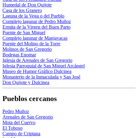
Humedal de Don Quijote
Casa de los Granero
Laguna de la Vega o del Pueblo
Complejo lagunar de Pedro Muñoz
Ermita de la Virgen del Buen Parto
Puente de San Miguel
Complejo lagunar de Manjavacas
Puente del Molino de la Torre
Molinos de San Gregorio
Bodegas Enomar
Iglesia de Arenales de San Gregorio
Iglesia Parroquial de San Miguel Arcángel
Museo de Humor Gráfico Dulcinea
Monasterio de la Inmaculada y San José
Don Quijote y Dulcinea
Pueblos cercanos
Pedro Muñoz
Arenales de San Gregorio
Mota del Cuervo
El Toboso
Campo de Criptana