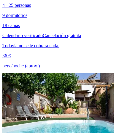
4 - 25 personas
9 dormitorios
18 camas
Calendario verificado
Cancelación gratuita
Todavía no se te cobrará nada.
36 €
pers./noche (aprox.)