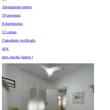
Alojamiento entero
19 personas
8 dormitorios
12 camas
Calendario verificado
40 €
pers./noche (aprox.)