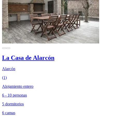
La Casa de Alarcón
Alarcón
(1)
Alojamiento entero
6 - 10 personas
5 dormitorios
6 camas