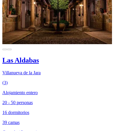
Las Aldabas
Villanueva de la Jara
(3)
Alojamiento entero
20 - 50 personas
16 dormitorios
39 camas