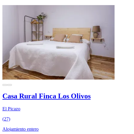
Casa Rural Finca Los Olivos
El Picazo
(27)
Alojamiento entero