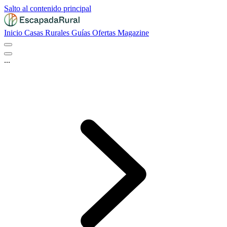
Salto al contenido principal
Inicio
Casas Rurales
Guías
Ofertas
Magazine
...