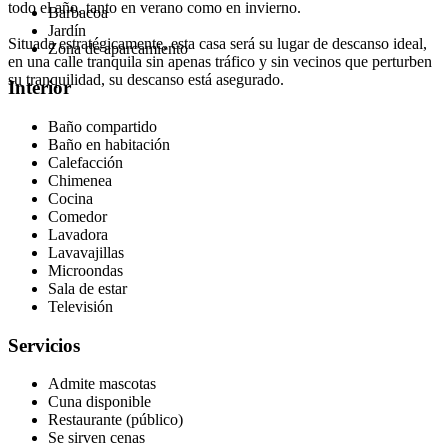
todo el año, tanto en verano como en invierno.
Barbacoa
Jardín
Situada estratégicamente, esta casa será su lugar de descanso ideal,
Zona de aparcamiento
en una calle tranquila sin apenas tráfico y sin vecinos que perturben
su tranquilidad, su descanso está asegurado.
Interior
Baño compartido
Baño en habitación
Calefacción
Chimenea
Cocina
Comedor
Lavadora
Lavavajillas
Microondas
Sala de estar
Televisión
Servicios
Admite mascotas
Cuna disponible
Restaurante (público)
Se sirven cenas