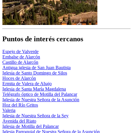
Puntos de interés cercanos
Espejo de Valverde
Embalse de Alarcón
Castillo de Alarcón
Antigua iglesia de San Juan Bautista
Iglesia de Santo Domingo de Silos
Hoces de Alarcón
Ermita de Valera de Abajo
Iglesia de Santa María Magdalena
Telégrafo óptico de Motilla del Palancar
Iglesia de Nuestra Señora de la Asunción
Hoz del Río Gritos
Valeria
Iglesia de Nuestra Señora de la Sey
Avenida del Riato
Iglesia de Motilla del Palancar
Iglesia Parroquial de Nuestra Señora de la Asunción