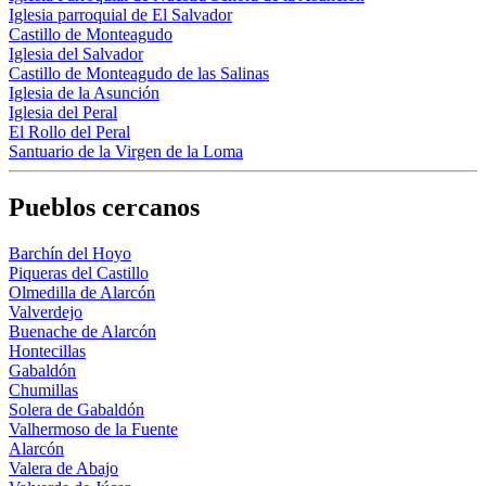
Iglesia parroquial de El Salvador
Castillo de Monteagudo
Iglesia del Salvador
Castillo de Monteagudo de las Salinas
Iglesia de la Asunción
Iglesia del Peral
El Rollo del Peral
Santuario de la Virgen de la Loma
Pueblos cercanos
Barchín del Hoyo
Piqueras del Castillo
Olmedilla de Alarcón
Valverdejo
Buenache de Alarcón
Hontecillas
Gabaldón
Chumillas
Solera de Gabaldón
Valhermoso de la Fuente
Alarcón
Valera de Abajo