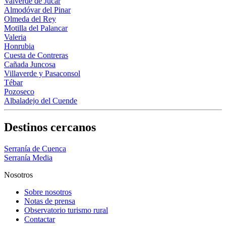
Valverde de Júcar
Almodóvar del Pinar
Olmeda del Rey
Motilla del Palancar
Valeria
Honrubia
Cuesta de Contreras
Cañada Juncosa
Villaverde y Pasaconsol
Tébar
Pozoseco
Albaladejo del Cuende
Destinos cercanos
Serranía de Cuenca
Serranía Media
Nosotros
Sobre nosotros
Notas de prensa
Observatorio turismo rural
Contactar