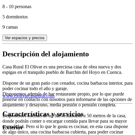
8 - 10 personas
5 dormitorios
9 camas
Ver espacios y precios
Descripción del alojamiento
Casa Rural El Olivar es una preciosa casa de obra nueva y dos
espigas en el tranquilo pueblo de Barchin del Hoyo en Cuenca.
Dispone de un gran patio con cenador, cocina barbacoa interior, para
poder cocinar todo el año y garaje.
Disponemos además de bar restaurante propio, por lo que puede
www.elolivarcasarural.com
ponerse en contacto con nosotros para informarse de las opciones de
alojamiento y desayuno, media pensión o pensión completa.
Características y servicios
Disponemos además de un bar restaurante a 50 metros de la casa,
donde podrán comer o encargar comida para llevar para su mayor
comodidad. Pero si lo que le gusta es cocinar, en esta casa dispone
Exterior
de algo único, una cocina barbacoa cubierta, para poder cocinar