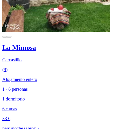
La Mimosa
Carcastillo
(9)
Alojamiento entero
1 - 6 personas
1 dormitorio
6 camas
33 €
pers./noche (aprox.)