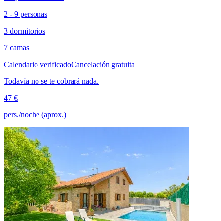
2 - 9 personas
3 dormitorios
7 camas
Calendario verificado
Cancelación gratuita
Todavía no se te cobrará nada.
47 €
pers./noche (aprox.)