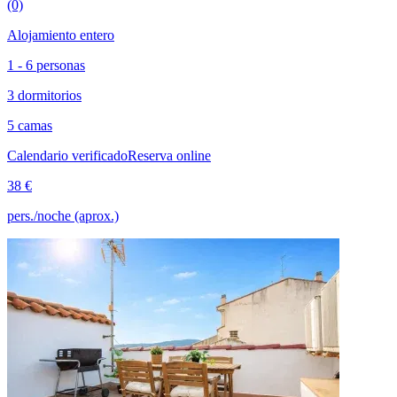
(0)
Alojamiento entero
1 - 6 personas
3 dormitorios
5 camas
Calendario verificado
Reserva online
38 €
pers./noche (aprox.)