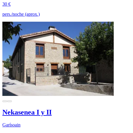
30 €
pers./noche (aprox.)
Nekasenea I y II
Garísoain