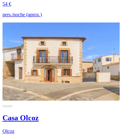
54 €
pers./noche (aprox.)
Casa Olcoz
Olcoz