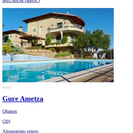
pers./noche (aprox.)
Gure Ametza
Obanos
(20)
Alojamiento entero