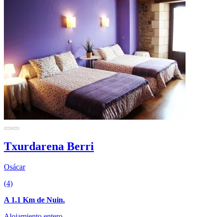
Txurdarena Berri
Osácar
(4)
A 1.1 Km de Nuin.
Alojamiento entero