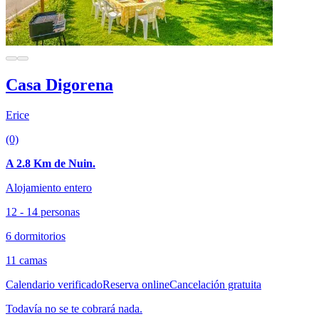
Casa Digorena
Erice
(0)
A 2.8 Km de Nuin.
Alojamiento entero
12 - 14 personas
6 dormitorios
11 camas
Calendario verificado
Reserva online
Cancelación gratuita
Todavía no se te cobrará nada.