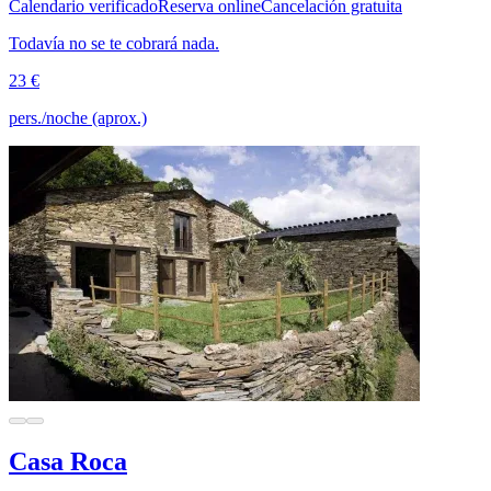
Calendario verificado
Reserva online
Cancelación gratuita
Todavía no se te cobrará nada.
23 €
pers./noche (aprox.)
Casa Roca