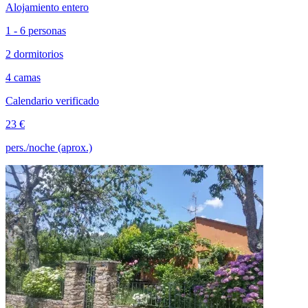
Alojamiento entero
1 - 6 personas
2 dormitorios
4 camas
Calendario verificado
23 €
pers./noche (aprox.)