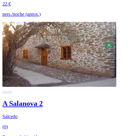
22 €
pers./noche (aprox.)
A Salanova 2
Salcedo
(0)