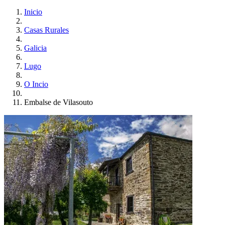
Inicio
Casas Rurales
Galicia
Lugo
O Incio
Embalse de Vilasouto