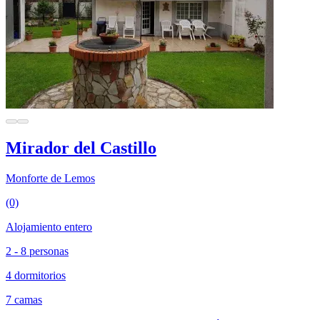
Mirador del Castillo
Monforte de Lemos
(0)
Alojamiento entero
2 - 8 personas
4 dormitorios
7 camas