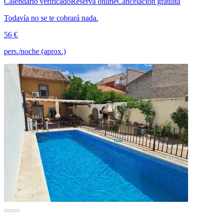
Calendario verificado
Reserva online
Cancelación gratuita
Todavía no se te cobrará nada.
56 €
pers./noche (aprox.)