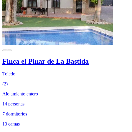
Finca el Pinar de La Bastida
Toledo
(2)
Alojamiento entero
14 personas
7 dormitorios
13 camas