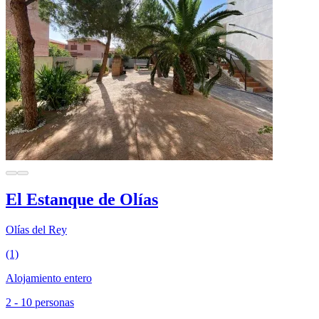
El Estanque de Olías
Olías del Rey
(1)
Alojamiento entero
2 - 10 personas