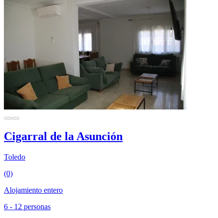
Cigarral de la Asunción
Toledo
(0)
Alojamiento entero
6 - 12 personas