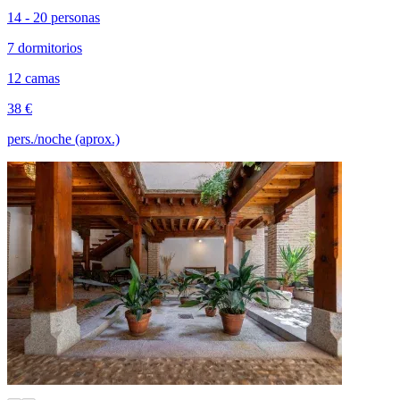
14 - 20 personas
7 dormitorios
12 camas
38 €
pers./noche (aprox.)