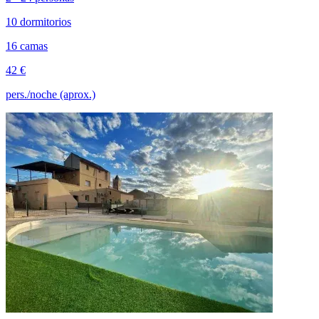
10 dormitorios
16 camas
42 €
pers./noche (aprox.)