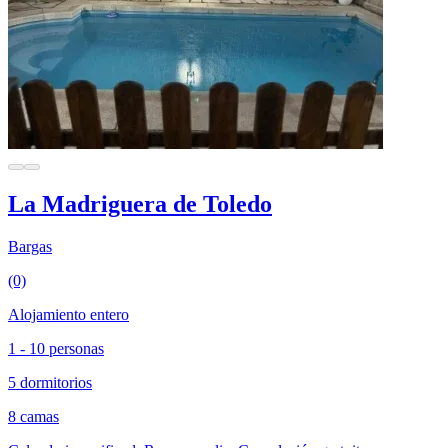
La Madriguera de Toledo
Bargas
(0)
Alojamiento entero
1 - 10 personas
5 dormitorios
8 camas