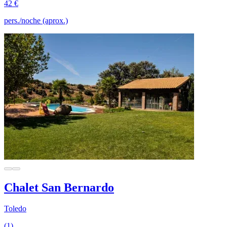
42 €
pers./noche (aprox.)
Chalet San Bernardo
Toledo
(1)