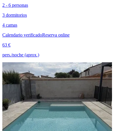
2 - 6 personas
3 dormitorios
4 camas
Calendario verificado
Reserva online
63 €
pers./noche (aprox.)