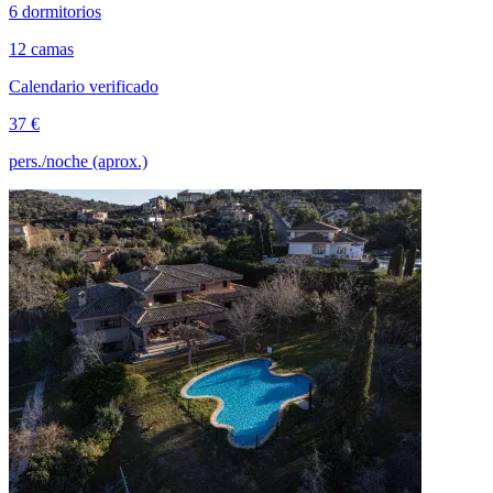
6 dormitorios
12 camas
Calendario verificado
37 €
pers./noche (aprox.)