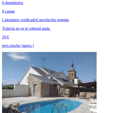
6 dormitorios
9 camas
Calendario verificado
Cancelación gratuita
Todavía no se te cobrará nada.
29 €
pers./noche (aprox.)