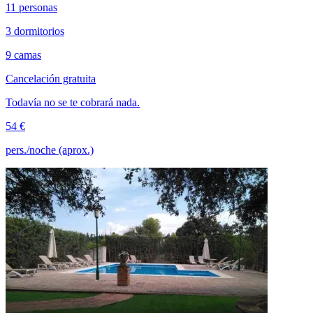
11 personas
3 dormitorios
9 camas
Cancelación gratuita
Todavía no se te cobrará nada.
54 €
pers./noche (aprox.)