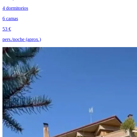
4 dormitorios
6 camas
53 €
pers./noche (aprox.)