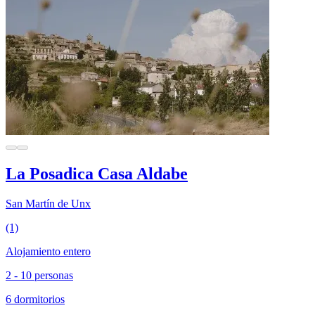
La Posadica Casa Aldabe
San Martín de Unx
(1)
Alojamiento entero
2 - 10 personas
6 dormitorios