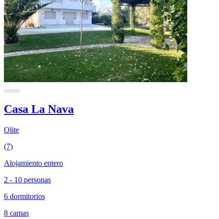
Casa La Nava
Olite
(7)
Alojamiento entero
2 - 10 personas
6 dormitorios
8 camas