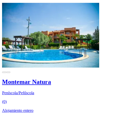
Montemar Natura
Peníscola/Peñíscola
(0)
Alojamiento entero