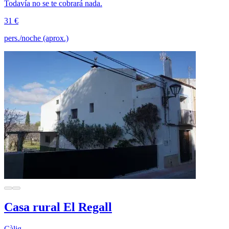
Todavía no se te cobrará nada.
31 €
pers./noche (aprox.)
Casa rural El Regall
Càlig