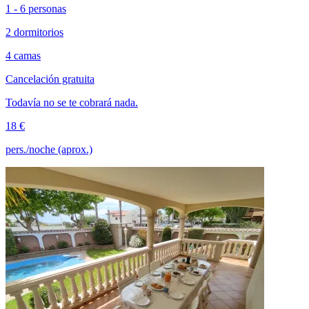
1 - 6 personas
2 dormitorios
4 camas
Cancelación gratuita
Todavía no se te cobrará nada.
18 €
pers./noche (aprox.)