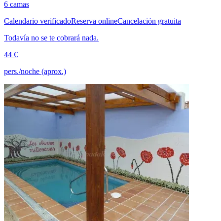
6 camas
Calendario verificado
Reserva online
Cancelación gratuita
Todavía no se te cobrará nada.
44 €
pers./noche (aprox.)