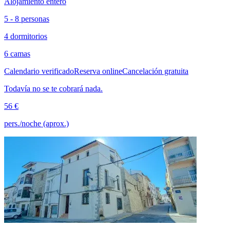
Alojamiento entero
5 - 8 personas
4 dormitorios
6 camas
Calendario verificado
Reserva online
Cancelación gratuita
Todavía no se te cobrará nada.
56 €
pers./noche (aprox.)