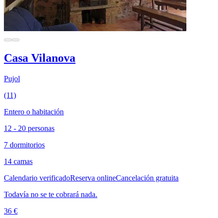
Casa Vilanova
Pujol
(11)
Entero o habitación
12 - 20 personas
7 dormitorios
14 camas
Calendario verificado
Reserva online
Cancelación gratuita
Todavía no se te cobrará nada.
36 €