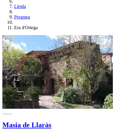
Lleida
Peramea
Era d'Ortega
Masia de Llaràs