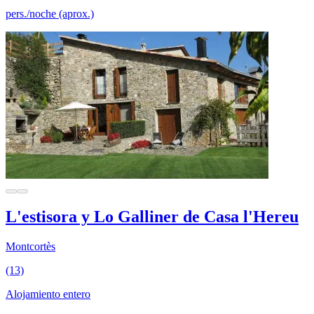
pers./noche (aprox.)
L'estisora y Lo Galliner de Casa l'Hereu
Montcortès
(13)
Alojamiento entero