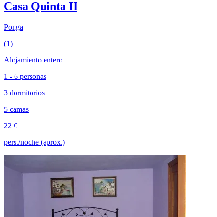
Casa Quinta II
Ponga
(1)
Alojamiento entero
1 - 6 personas
3 dormitorios
5 camas
22 €
pers./noche (aprox.)