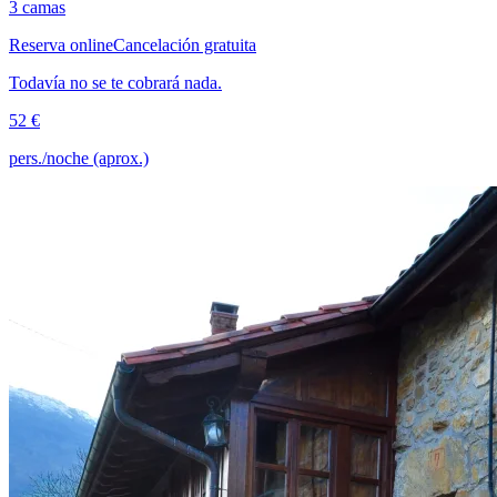
3 camas
Reserva online
Cancelación gratuita
Todavía no se te cobrará nada.
52 €
pers./noche (aprox.)