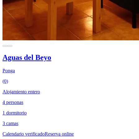
Aguas del Beyo
Ponga
(0)
Alojamiento entero
4 personas
1 dormitorio
3 camas
Calendario verificado
Reserva online