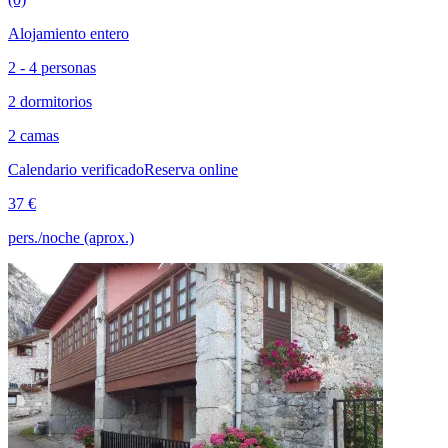
Alojamiento entero
2 - 4 personas
2 dormitorios
2 camas
Calendario verificado
Reserva online
37 €
pers./noche (aprox.)