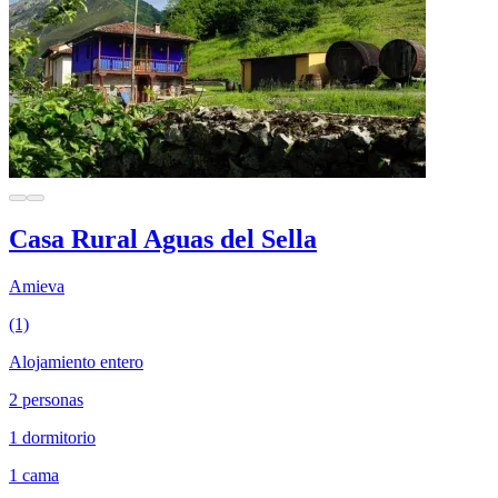
Casa Rural Aguas del Sella
Amieva
(1)
Alojamiento entero
2 personas
1 dormitorio
1 cama