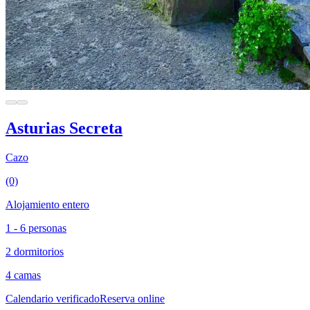
Asturias Secreta
Cazo
(0)
Alojamiento entero
1 - 6 personas
2 dormitorios
4 camas
Calendario verificado
Reserva online